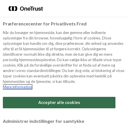
Menu
Vælg sprog
Søg
Præferencecenter for Privatlivets Fred
Oppskrifter
Når du besøger en hjemmeside, kan den gemme eller indhente
oplysninger fra din browser, hovedsagelig i form af cookies. Disse
oplysninger kan handle om dig, dine præferencer, din enhed og anvendes
ofte til at få hjemmesiden til at fungere korrekt. Oplysningerne
Om ODENSE
identificerer normalt ikke dig direkte, men de kan give dig en mere
personlig hjemmesideoplevelse. Du kan vælge ikke at tillade visse typer
cookies. Klik på de forskellige overskrifter for at finde ud af mere og
ændre i vores standardindstillinger. Du bør dog vide, at blokering af visse
Tips & Triks
typer cookies kan eventuelt påvirke din oplevelse med henblik på
hjemmesiden og de tjenester, vi kan tilbyde.
Mere information
Produkter
Det har oppstått en feil.
Accepter alle cookies
Søk
Siden er dessverre ikke tilgjengelig på det
Administrer indstillinger for samtykke
nåværende tidspunkt. Prøv igjen senere.