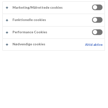
Marketing/Målrettede cookies
Se oppskriften her
Funktionelle cookies
Performance Cookies
Tilslørte bondepiker med uten tilsatt
Nødvendige cookies
Altid aktive
sukker
Se oppskriften her
Se oppskriften her
Banankake med havremel og