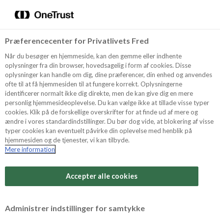
Menu
Vælg sprog
Søg
Præferencecenter for Privatlivets Fred
ODENSE MARSIPAN
Oppskrifter
Når du besøger en hjemmeside, kan den gemme eller indhente
oplysninger fra din browser, hovedsagelig i form af cookies. Disse
oplysninger kan handle om dig, dine præferencer, din enhed og anvendes
Search
ofte til at få hjemmesiden til at fungere korrekt. Oplysningerne
Om ODENSE
identificerer normalt ikke dig direkte, men de kan give dig en mere
personlig hjemmesideoplevelse. Du kan vælge ikke at tillade visse typer
cookies. Klik på de forskellige overskrifter for at finde ud af mere og
Se oppskriften her
ændre i vores standardindstillinger. Du bør dog vide, at blokering af visse
Tips & Triks
typer cookies kan eventuelt påvirke din oplevelse med henblik på
hjemmesiden og de tjenester, vi kan tilbyde.
Mere information
Produkter
Accepter alle cookies
Saftig sjokoladekake i langpanne
Søk
Administrer indstillinger for samtykke
Se oppskriften her