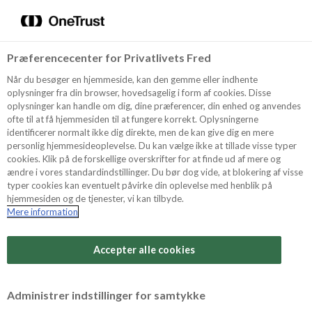
Menu
Vælg sprog
Søg
Præferencecenter for Privatlivets Fred
Oppskrifter
Når du besøger en hjemmeside, kan den gemme eller indhente
oplysninger fra din browser, hovedsagelig i form af cookies. Disse
Oppskrifter
oplysninger kan handle om dig, dine præferencer, din enhed og anvendes
ofte til at få hjemmesiden til at fungere korrekt. Oplysningerne
Om ODENSE
identificerer normalt ikke dig direkte, men de kan give dig en mere
Her finner du massevis av oppskrifter som vi håper
personlig hjemmesideoplevelse. Du kan vælge ikke at tillade visse typer
du vil like å bake, like å servere og selvfølgelig like å
cookies. Klik på de forskellige overskrifter for at finde ud af mere og
spise. Enten det er fest eller hverdag, sommer eller
ændre i vores standardindstillinger. Du bør dog vide, at blokering af visse
Tips & Triks
vinter, vi har en oppskrift til deg. Og vi garanterer at
typer cookies kan eventuelt påvirke din oplevelse med henblik på
den er fylt med livets godhet i form av mandelmasse,
hjemmesiden og de tjenester, vi kan tilbyde.
Mere information
marsipan, nougat og sjokolade.
Produkter
Ta en oppdagelsesreise i oppskriftsbanken vår!
Accepter alle cookies
Søk
Administrer indstillinger for samtykke
Kategorier og anledninger