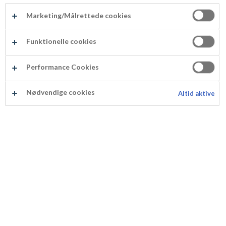
Bakverk
Desserter og is
Marketing/Målrettede cookies
Funktionelle cookies
Performance Cookies
Bakverk
Desserter og is
Nødvendige cookies
Altid aktive
Fastelavn
Kaker
Fastelavn
Kaker
Konfekt
Kokosboller