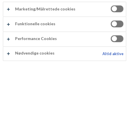
Marsipan
Nougat
Marketing/Målrettede cookies
Funktionelle cookies
Performance Cookies
Marsipan
Nougat
Nødvendige cookies
Altid aktive
Dekorasjon & Pynt
Lokk i marsipan
Dekorasjon & Pynt
Lokk i marsipan og
fondant
Sjokoladeknapper