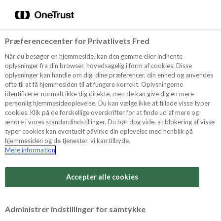
Menu
Vælg sprog
Søg
Præferencecenter for Privatlivets Fred
Oppskrifter
Når du besøger en hjemmeside, kan den gemme eller indhente
oplysninger fra din browser, hovedsagelig i form af cookies. Disse
Våre produkter
oplysninger kan handle om dig, dine præferencer, din enhed og anvendes
ofte til at få hjemmesiden til at fungere korrekt. Oplysningerne
Om ODENSE
identificerer normalt ikke dig direkte, men de kan give dig en mere
Hos Odense Marsipan har vi fokus på å tilby
personlig hjemmesideoplevelse. Du kan vælge ikke at tillade visse typer
produkter av den beste kvalitet og inspirere deg til
cookies. Klik på de forskellige overskrifter for at finde ud af mere og
å gjøre det lett å gjøre det lekkert.
ændre i vores standardindstillinger. Du bør dog vide, at blokering af visse
Tips & Triks
typer cookies kan eventuelt påvirke din oplevelse med henblik på
Vi har et stort utvalg av ingredienser til kaker,
hjemmesiden og de tjenester, vi kan tilbyde.
konfekt, bakverk og andre desserter.
Mere information
Her kan du finne alle våre produkter under
Produkter
kategoriene marsipan, nougat, kakedekorasjon og
Accepter alle cookies
fondant.
Søk
Administrer indstillinger for samtykke