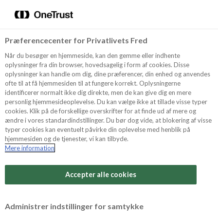
Menu
Vælg sprog
Søg
Præferencecenter for Privatlivets Fred
Oppskrifter
Når du besøger en hjemmeside, kan den gemme eller indhente
oplysninger fra din browser, hovedsagelig i form af cookies. Disse
oplysninger kan handle om dig, dine præferencer, din enhed og anvendes
ofte til at få hjemmesiden til at fungere korrekt. Oplysningerne
Om ODENSE
identificerer normalt ikke dig direkte, men de kan give dig en mere
personlig hjemmesideoplevelse. Du kan vælge ikke at tillade visse typer
cookies. Klik på de forskellige overskrifter for at finde ud af mere og
ændre i vores standardindstillinger. Du bør dog vide, at blokering af visse
Tips & Triks
typer cookies kan eventuelt påvirke din oplevelse med henblik på
hjemmesiden og de tjenester, vi kan tilbyde.
Mere information
Vanskelighetsgrad
Produkter
Arbeidstid
Accepter alle cookies
20 minutter
Søk
Vurder denne
Administrer indstillinger for samtykke
oppskriften
Tid totalt