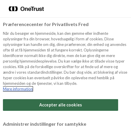
Menu
Vælg sprog
Søg
Præferencecenter for Privatlivets Fred
Oppskrifter
Når du besøger en hjemmeside, kan den gemme eller indhente
oplysninger fra din browser, hovedsagelig i form af cookies. Disse
oplysninger kan handle om dig, dine præferencer, din enhed og anvendes
ofte til at få hjemmesiden til at fungere korrekt. Oplysningerne
Om ODENSE
identificerer normalt ikke dig direkte, men de kan give dig en mere
personlig hjemmesideoplevelse. Du kan vælge ikke at tillade visse typer
cookies. Klik på de forskellige overskrifter for at finde ud af mere og
ændre i vores standardindstillinger. Du bør dog vide, at blokering af visse
Tips & Triks
typer cookies kan eventuelt påvirke din oplevelse med henblik på
hjemmesiden og de tjenester, vi kan tilbyde.
Mere information
Vanskelighetsgrad
Produkter
Arbeidstid
Accepter alle cookies
10 minutter
Søk
Vurder denne
Administrer indstillinger for samtykke
oppskriften
Tid totalt