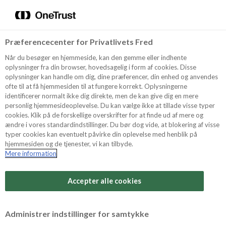
Menu
Vælg sprog
Søg
Præferencecenter for Privatlivets Fred
Oppskrifter
Når du besøger en hjemmeside, kan den gemme eller indhente
oplysninger fra din browser, hovedsagelig i form af cookies. Disse
oplysninger kan handle om dig, dine præferencer, din enhed og anvendes
ofte til at få hjemmesiden til at fungere korrekt. Oplysningerne
Om ODENSE
identificerer normalt ikke dig direkte, men de kan give dig en mere
personlig hjemmesideoplevelse. Du kan vælge ikke at tillade visse typer
cookies. Klik på de forskellige overskrifter for at finde ud af mere og
ændre i vores standardindstillinger. Du bør dog vide, at blokering af visse
Tips & Triks
typer cookies kan eventuelt påvirke din oplevelse med henblik på
hjemmesiden og de tjenester, vi kan tilbyde.
Mere information
Vanskelighetsgrad
Produkter
Arbeidstid
Accepter alle cookies
15 minutter
Søk
Vurder denne
Administrer indstillinger for samtykke
oppskriften
Tid totalt