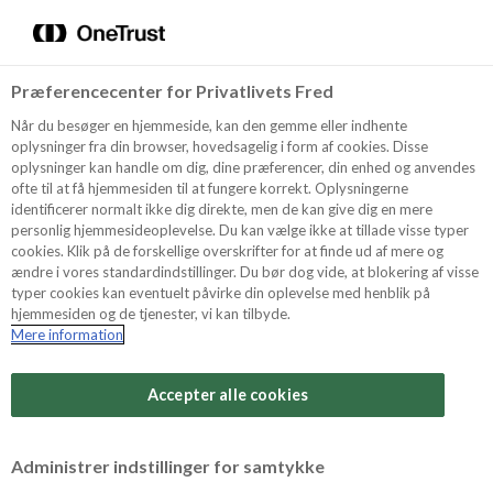
Menu
Vælg sprog
Søg
Præferencecenter for Privatlivets Fred
Oppskrifter
Når du besøger en hjemmeside, kan den gemme eller indhente
oplysninger fra din browser, hovedsagelig i form af cookies. Disse
oplysninger kan handle om dig, dine præferencer, din enhed og anvendes
ofte til at få hjemmesiden til at fungere korrekt. Oplysningerne
Om ODENSE
identificerer normalt ikke dig direkte, men de kan give dig en mere
personlig hjemmesideoplevelse. Du kan vælge ikke at tillade visse typer
cookies. Klik på de forskellige overskrifter for at finde ud af mere og
ændre i vores standardindstillinger. Du bør dog vide, at blokering af visse
Tips & Triks
typer cookies kan eventuelt påvirke din oplevelse med henblik på
hjemmesiden og de tjenester, vi kan tilbyde.
Mere information
Vanskelighetsgrad
Produkter
Arbeidstid
Accepter alle cookies
15 minutter
Søk
Vurder denne
Administrer indstillinger for samtykke
oppskriften
Tid totalt