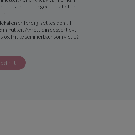
 litt, så er det en god ide å holde
en.
ekaken er ferdig, settes den til
15 minutter. Anrett din dessert evt.
is og friske sommerbær som vist på
ppskrift