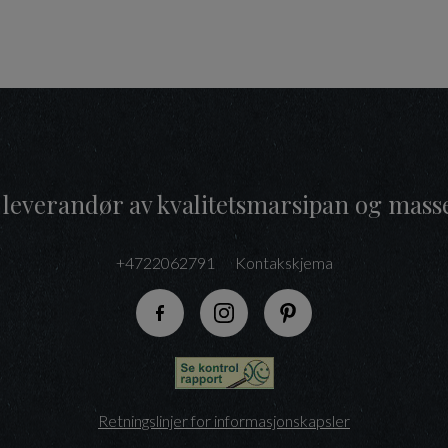
 leverandør av kvalitetsmarsipan og mass
+4722062791
Kontakskjema
Følg oss på Facebook
Følg oss på Instagram
Følg oss på Pinteres
Retningslinjer for informasjonskapsler