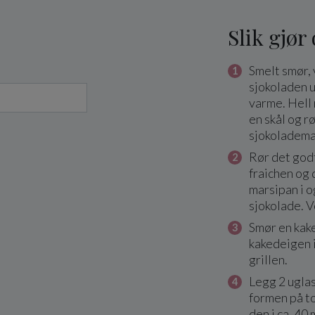
Slik gjør
Smelt smør,
sjokoladen 
varme. Hell 
en skål og r
sjokoladema
Rør det god
fraichen og
marsipan i o
sjokolade. V
Smør en kake
kakedeigen 
grillen.
Legg 2 uglas
formen på to
den i ca. 40