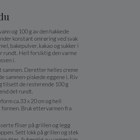
 du
 vann og 100 g av den hakkede
under konstant omrøring ved svak
mel, bakepulver, kakao og sukker i
ør rundt. Hell forsiktig den varme
ssen i.
t sammen. Deretter helles creme
 de sammen-piskede eggene i. Riv
g tilsett de resterende 100 g
end det rundt.
form ca.33 x 20 cm og hell
i formen. Bruk ettervarmen fra
serte fliser på grillen og legg
ppen. Sett lokk på grillen og stek
 minutter. Avhengig av varmen kan