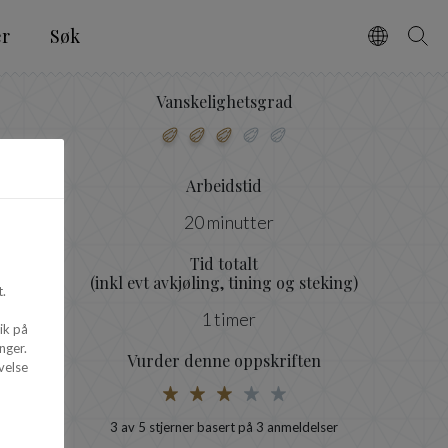
er
Søk
Vælg spro
Søg
Vanskelighetsgrad
Arbeidstid
20 minutter
Tid totalt
(inkl evt avkjøling, tining og steking)
.
1 timer
ik på
nger.
Vurder denne oppskriften
velse
3
av 5 stjerner basert på
3
anmeldelser