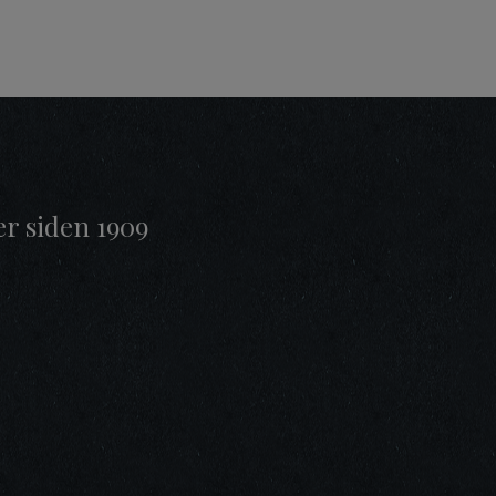
er siden 1909
t