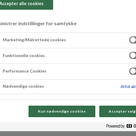
Accepter alle cookies
nistrer indstillinger for samtykke
ladekake med mar
Marketing/Målrettede cookies
Funktionelle cookies
øv å legg denne saftige sjokoladekaken med marsi
Performance Cookies
ultat. Lurt å følge med underveis da tiden kan va
Nødvendige cookies
Altid ak
Kun nødvendige cookies
Accepter valg