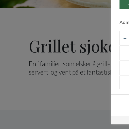
Admi
Grillet sjoko
En i familien som elsker å grille? Pr
servert, og vent på et fantastisk res