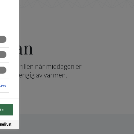
sipan
pan på grillen når middagen er
riere avhengig av varmen.
tive
te