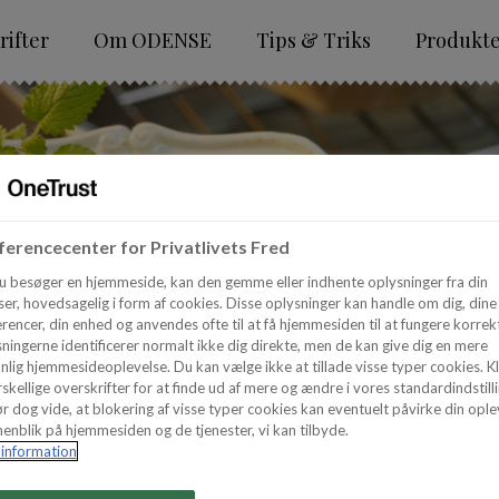
ifter
Om ODENSE
Tips & Triks
Produkt
erencecenter for Privatlivets Fred
u besøger en hjemmeside, kan den gemme eller indhente oplysninger fra din
er, hovedsagelig i form af cookies. Disse oplysninger kan handle om dig, dine
rencer, din enhed og anvendes ofte til at få hjemmesiden til at fungere korrekt
ningerne identificerer normalt ikke dig direkte, men de kan give dig en mere
nlig hjemmesideoplevelse. Du kan vælge ikke at tillade visse typer cookies. Kl
skellige overskrifter for at finde ud af mere og ændre i vores standardindstilli
r dog vide, at blokering af visse typer cookies kan eventuelt påvirke din ople
enblik på hjemmesiden og de tjenester, vi kan tilbyde.
information