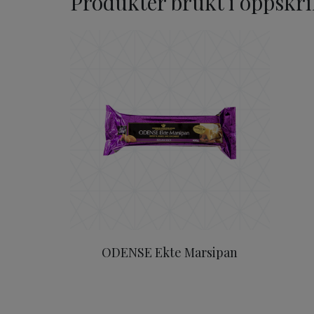
Produkter brukt i oppskri
ODENSE Ekte Marsipan
ODENSE Ekte Marsipan