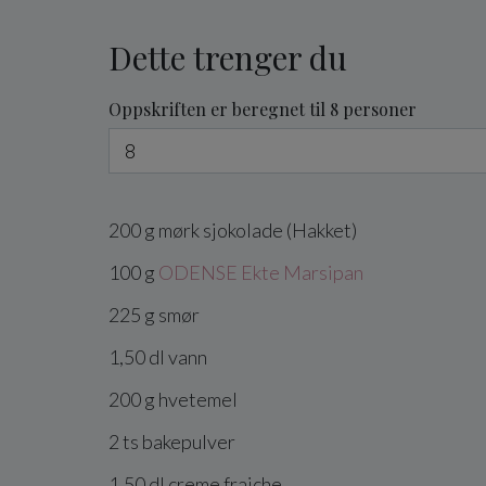
Dette trenger du
Oppskriften er beregnet til 8 personer
200
g
mørk sjokolade
(Hakket)
100
g
ODENSE Ekte Marsipan
225
g
smør
1,50
dl
vann
200
g
hvetemel
2
ts
bakepulver
1,50
dl
creme fraiche