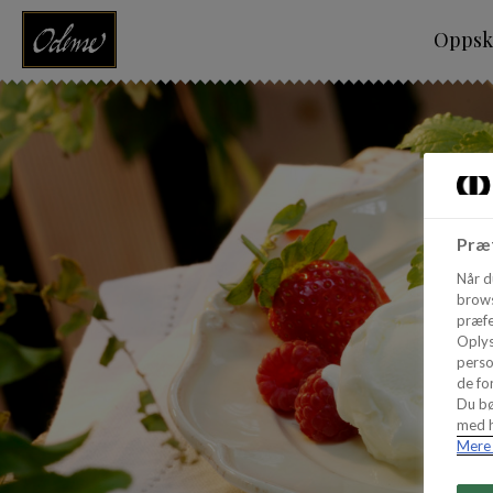
Oppskr
Præf
Når d
brows
præfe
Oplys
perso
de for
Du bø
med h
Mere 