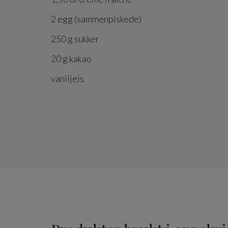
2
egg
(sammenpiskede)
250
g
sukker
20
g
kakao
vaniljeis