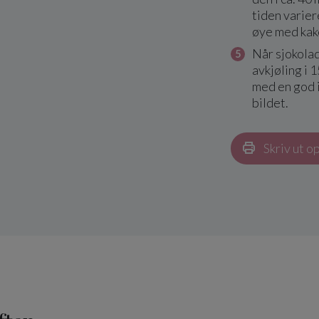
tiden variere
øye med kak
Når sjokolad
avkjøling i 
med en god 
bildet.
Skriv ut o