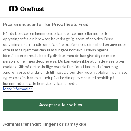
Menu
Vælg sprog
Søg
Præferencecenter for Privatlivets Fred
Oppskrifter
Når du besøger en hjemmeside, kan den gemme eller indhente
oplysninger fra din browser, hovedsagelig i form af cookies. Disse
oplysninger kan handle om dig, dine præferencer, din enhed og anvendes
ofte til at få hjemmesiden til at fungere korrekt. Oplysningerne
Om ODENSE
identificerer normalt ikke dig direkte, men de kan give dig en mere
personlig hjemmesideoplevelse. Du kan vælge ikke at tillade visse typer
cookies. Klik på de forskellige overskrifter for at finde ud af mere og
ændre i vores standardindstillinger. Du bør dog vide, at blokering af visse
Tips & Triks
typer cookies kan eventuelt påvirke din oplevelse med henblik på
hjemmesiden og de tjenester, vi kan tilbyde.
Mere information
Vanskelighetsgrad
Produkter
Arbeidstid
Accepter alle cookies
20 minutter
Søk
Vurder denne
Administrer indstillinger for samtykke
oppskriften
Tid totalt