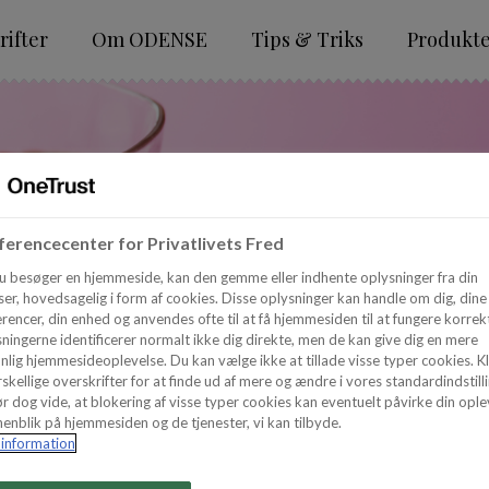
ifter
Om ODENSE
Tips & Triks
Produkt
erencecenter for Privatlivets Fred
u besøger en hjemmeside, kan den gemme eller indhente oplysninger fra din
er, hovedsagelig i form af cookies. Disse oplysninger kan handle om dig, dine
rencer, din enhed og anvendes ofte til at få hjemmesiden til at fungere korrekt
ningerne identificerer normalt ikke dig direkte, men de kan give dig en mere
nlig hjemmesideoplevelse. Du kan vælge ikke at tillade visse typer cookies. Kl
skellige overskrifter for at finde ud af mere og ændre i vores standardindstilli
r dog vide, at blokering af visse typer cookies kan eventuelt påvirke din ople
enblik på hjemmesiden og de tjenester, vi kan tilbyde.
information