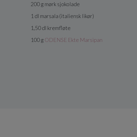
200
g
mørk sjokolade
1
dl
marsala
(italiensk likør)
1,50
dl
kremfløte
100
g
ODENSE Ekte Marsipan