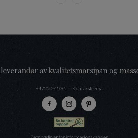
 leverandør av kvalitetsmarsipan og mass
+4722062791
Kontakskjema
Følg oss på Facebook
Følg oss på Instagram
Følg oss på Pinteres
Retningslinjer for informasjonskapsler