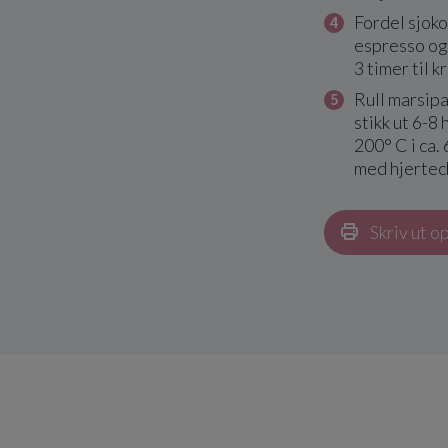
Fordel sjok
espresso og 
3 timer til 
Rull marsipa
stikk ut 6-8 
200° C i ca.
med hjertec
Skriv ut o