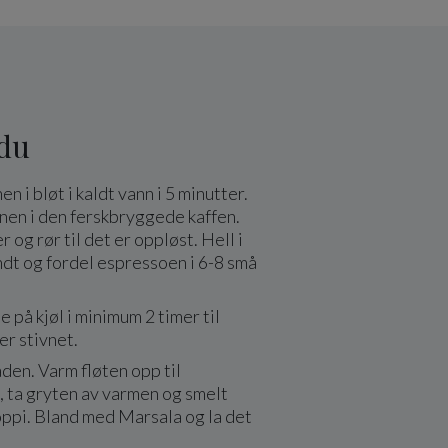
 du
n i bløt i kaldt vann i 5 minutter.
nen i den ferskbryggede kaffen.
r og rør til det er oppløst. Hell i
undt og fordel espressoen i 6-8 små
e på kjøl i minimum 2 timer til
r stivnet.
den. Varm fløten opp til
, ta gryten av varmen og smelt
oppi. Bland med Marsala og la det
.