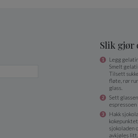
Slik gjør
Legg gelatine
Smelt gelati
Tilsett sukke
fløte, rør r
glass.
Sett glassen
espressoen e
Hakk sjokola
kokepunktet
sjokoladen 
avkjøles litt