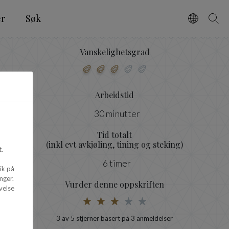
er
Søk
Vælg spro
Søg
Vanskelighetsgrad
Arbeidstid
30 minutter
Tid totalt
(inkl evt avkjøling, tining og steking)
.
6 timer
ik på
nger.
Vurder denne oppskriften
velse
3
av 5 stjerner basert på
3
anmeldelser