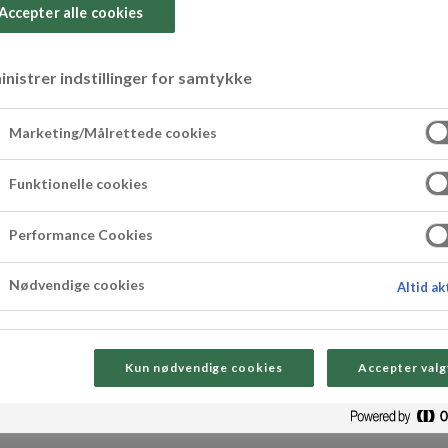
Accepter alle cookies
nistrer indstillinger for samtykke
a la cappuccino m
Marketing/Målrettede cookies
Funktionelle cookies
s
Performance Cookies
e og sjokolade! Denne panna cottaen a la cappuc
Nødvendige cookies
Altid ak
jemmelagde marsipanhjerter. En romantisk og sm
nledninger.
Kun nødvendige cookies
Accepter valg