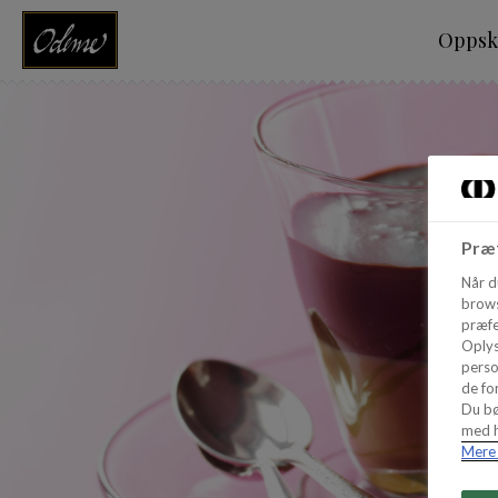
Oppskr
Præf
Når d
brows
præfe
Oplys
perso
de for
Du bø
med h
Mere 