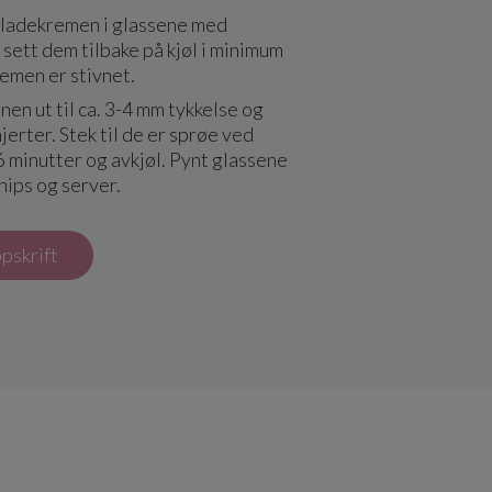
oladekremen i glassene med
sett dem tilbake på kjøl i minimum
kremen er stivnet.
nen ut til ca. 3-4 mm tykkelse og
hjerter. Stek til de er sprøe ved
 6 minutter og avkjøl. Pynt glassene
hips og server.
ppskrift