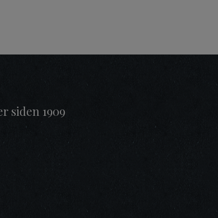
er siden 1909
t