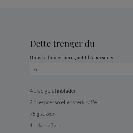
Dette trenger du
Oppskriften er beregnet til 6 personer
4
blad
gelatinblader
2
dl
espresso
eller sterk kaffe
75
g
sukker
1
dl
kremfløte