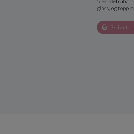
5. Fordel rabarb
glass, og topp me
Skriv ut o