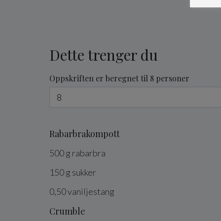
Dette trenger du
Oppskriften er beregnet til 8 personer
Rabarbrakompott
500
g
rabarbra
150
g
sukker
0,50
vaniljestang
Crumble