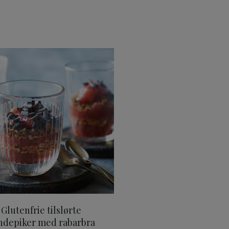
en tilsatt sukker
Glutenfrie tilslørte bondepiker med rabarbra
Glutenfrie tilslørte
ndepiker med rabarbra