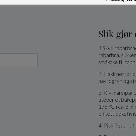
Slik gjør
1.Skyll rabarbra
rabarbra, sukker 
småkoke til raba
2. Hakk nøtter 
havregryn og sj
3. Riv marsipane
utover et bakep
175 °C i ca. 8 mi
en tett boks hvi
4. Pisk fløten t