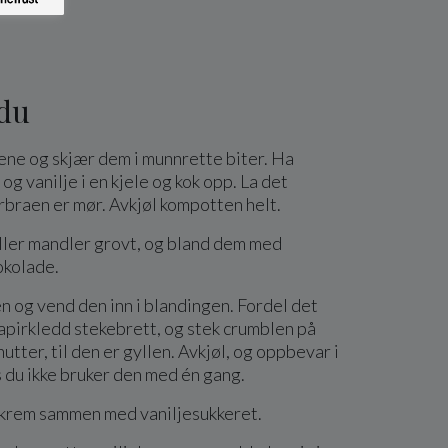
 du
ene og skjær dem i munnrette biter. Ha
og vanilje i en kjele og kok opp. La det
rbraen er mør. Avkjøl kompotten helt.
eller mandler grovt, og bland dem med
okolade.
n og vend den inn i blandingen. Fordel det
apirkledd stekebrett, og stek crumblen på
nutter, til den er gyllen. Avkjøl, og oppbevar i
s du ikke bruker den med én gang.
il krem sammen med vaniljesukkeret.