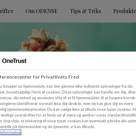
ifter
Om ODENSE
Tips & Triks
Produkt
erencecenter for Privatlivets Fred
u besøger en hjemmeside, kan den gemme eller indhente oplysninger fra din
er, hovedsagelig i form af cookies. Disse oplysninger kan handle om dig, dine
rencer, din enhed og anvendes ofte til at få hjemmesiden til at fungere korrekt
ningerne identificerer normalt ikke dig direkte, men de kan give dig en mere
nlig hjemmesideoplevelse. Du kan vælge ikke at tillade visse typer cookies. Kl
skellige overskrifter for at finde ud af mere og ændre i vores standardindstilli
r dog vide, at blokering af visse typer cookies kan eventuelt påvirke din ople
enblik på hjemmesiden og de tjenester, vi kan tilbyde.
information