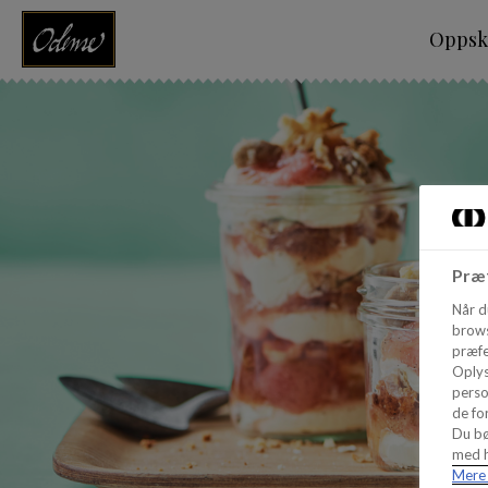
Oppskr
Præf
Når d
brows
præfe
Oplys
perso
de for
Du bø
med h
Mere 