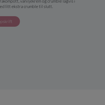
rakompott, vaniljekrem og crumble lagvis i
d litt ekstra crumble til slutt.
ppskrift