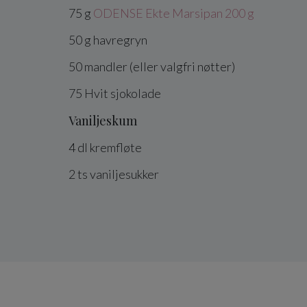
75
g
ODENSE Ekte Marsipan 200 g
50
g
havregryn
50
mandler
(eller valgfri nøtter)
75
Hvit sjokolade
Vaniljeskum
4
dl
kremfløte
2
ts
vaniljesukker