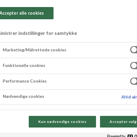
Accepter alle cookies
nistrer indstillinger for samtykke
i med karamellise
Marketing/Målrettede cookies
Funktionelle cookies
 superenkelt kan forvandle rabarbraen din til en 
triflien, som består av en smakfull rabarbrako
Performance Cookies
. 9 ingredienser og 45 minutter – det er ALT du t
Nødvendige cookies
Altid ak
Kun nødvendige cookies
Accepter valg