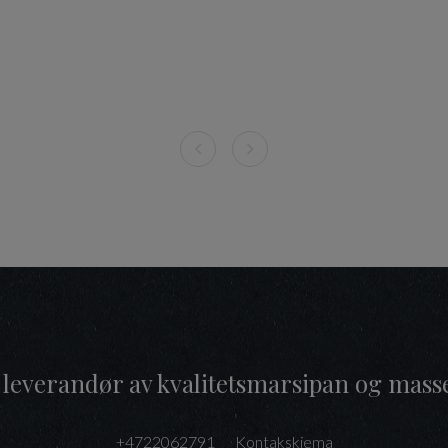
 leverandør av kvalitetsmarsipan og mass
+4722062791
Kontakskjema