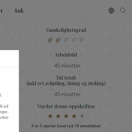
er
Søk
Vælg spro
Søg
Vanskelighetsgrad
Arbeidstid
45 minutter
Tid totalt
(inkl evt avkjøling, tining og steking)
45 minutter
.
Vurder denne oppskriften
ik på
nger.
velse
4
av 5 stjerner basert på
78
anmeldelser