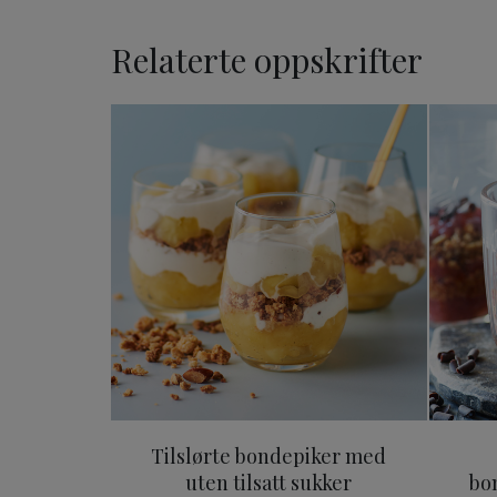
Relaterte oppskrifter
Tilslørte bondepiker med ut
Tilslørte bondepiker med
uten tilsatt sukker
bo