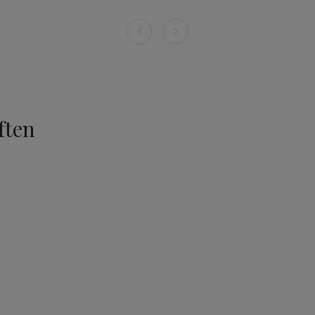
ften
00 g