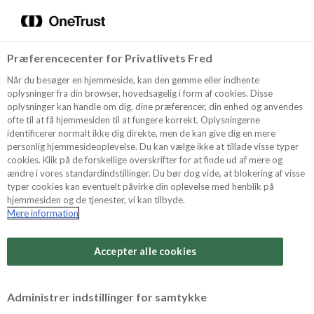
Menu
Vælg sprog
Søg
Præferencecenter for Privatlivets Fred
Oppskrifter
Når du besøger en hjemmeside, kan den gemme eller indhente
oplysninger fra din browser, hovedsagelig i form af cookies. Disse
oplysninger kan handle om dig, dine præferencer, din enhed og anvendes
ofte til at få hjemmesiden til at fungere korrekt. Oplysningerne
Om ODENSE
identificerer normalt ikke dig direkte, men de kan give dig en mere
personlig hjemmesideoplevelse. Du kan vælge ikke at tillade visse typer
cookies. Klik på de forskellige overskrifter for at finde ud af mere og
ændre i vores standardindstillinger. Du bør dog vide, at blokering af visse
Tips & Triks
typer cookies kan eventuelt påvirke din oplevelse med henblik på
hjemmesiden og de tjenester, vi kan tilbyde.
Mere information
Vanskelighetsgrad
Produkter
Arbeidstid
Accepter alle cookies
45 minutter
Søk
Vurder denne
Administrer indstillinger for samtykke
oppskriften
Tid totalt