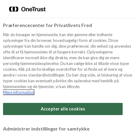
Menu
Vælg sprog
Søg
Præferencecenter for Privatlivets Fred
Oppskrifter
Når du besøger en hjemmeside, kan den gemme eller indhente
oplysninger fra din browser, hovedsagelig i form af cookies. Disse
oplysninger kan handle om dig, dine præferencer, din enhed og anvendes
ofte til at få hjemmesiden til at fungere korrekt. Oplysningerne
Om ODENSE
identificerer normalt ikke dig direkte, men de kan give dig en mere
personlig hjemmesideoplevelse. Du kan vælge ikke at tillade visse typer
cookies. Klik på de forskellige overskrifter for at finde ud af mere og
ændre i vores standardindstillinger. Du bør dog vide, at blokering af visse
Tips & Triks
typer cookies kan eventuelt påvirke din oplevelse med henblik på
hjemmesiden og de tjenester, vi kan tilbyde.
Mere information
Vanskelighetsgrad
Produkter
Arbeidstid
Accepter alle cookies
15 minutter
Søk
Vurder denne
Administrer indstillinger for samtykke
oppskriften
Tid totalt