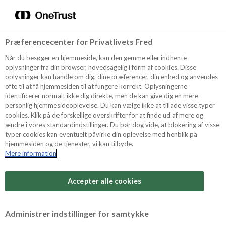
Menu
Vælg sprog
Søg
Præferencecenter for Privatlivets Fred
Oppskrifter
NYHET
Når du besøger en hjemmeside, kan den gemme eller indhente
oplysninger fra din browser, hovedsagelig i form af cookies. Disse
oplysninger kan handle om dig, dine præferencer, din enhed og anvendes
ofte til at få hjemmesiden til at fungere korrekt. Oplysningerne
Om ODENSE
identificerer normalt ikke dig direkte, men de kan give dig en mere
personlig hjemmesideoplevelse. Du kan vælge ikke at tillade visse typer
cookies. Klik på de forskellige overskrifter for at finde ud af mere og
ændre i vores standardindstillinger. Du bør dog vide, at blokering af visse
Tips & Triks
typer cookies kan eventuelt påvirke din oplevelse med henblik på
hjemmesiden og de tjenester, vi kan tilbyde.
Mere information
Vanskelighetsgrad
Produkter
Arbeidstid
Accepter alle cookies
20 minutter
Søk
Vurder denne
Administrer indstillinger for samtykke
oppskriften
Tid totalt