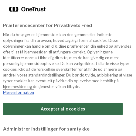
Menu
Vælg sprog
Søg
Præferencecenter for Privatlivets Fred
Oppskrifter
Når du besøger en hjemmeside, kan den gemme eller indhente
oplysninger fra din browser, hovedsagelig i form af cookies. Disse
oplysninger kan handle om dig, dine præferencer, din enhed og anvendes
ofte til at få hjemmesiden til at fungere korrekt. Oplysningerne
Om ODENSE
identificerer normalt ikke dig direkte, men de kan give dig en mere
personlig hjemmesideoplevelse. Du kan vælge ikke at tillade visse typer
cookies. Klik på de forskellige overskrifter for at finde ud af mere og
ændre i vores standardindstillinger. Du bør dog vide, at blokering af visse
Tips & Triks
typer cookies kan eventuelt påvirke din oplevelse med henblik på
hjemmesiden og de tjenester, vi kan tilbyde.
Mere information
Vanskelighetsgrad
Produkter
Arbeidstid
Accepter alle cookies
40 minutter
Søk
Vurder denne
Administrer indstillinger for samtykke
oppskriften
Tid totalt