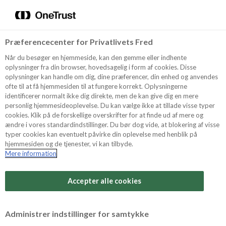
Menu
Vælg sprog
Søg
Præferencecenter for Privatlivets Fred
Oppskrifter
Når du besøger en hjemmeside, kan den gemme eller indhente
oplysninger fra din browser, hovedsagelig i form af cookies. Disse
oplysninger kan handle om dig, dine præferencer, din enhed og anvendes
ofte til at få hjemmesiden til at fungere korrekt. Oplysningerne
Om ODENSE
identificerer normalt ikke dig direkte, men de kan give dig en mere
personlig hjemmesideoplevelse. Du kan vælge ikke at tillade visse typer
cookies. Klik på de forskellige overskrifter for at finde ud af mere og
ændre i vores standardindstillinger. Du bør dog vide, at blokering af visse
Tips & Triks
typer cookies kan eventuelt påvirke din oplevelse med henblik på
hjemmesiden og de tjenester, vi kan tilbyde.
Mere information
Vanskelighetsgrad
Produkter
Arbeidstid
Accepter alle cookies
40 minutter
Søk
Vurder denne
Administrer indstillinger for samtykke
oppskriften
Tid totalt