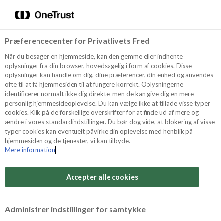
Menu
Vælg sprog
Søg
Præferencecenter for Privatlivets Fred
Oppskrifter
Når du besøger en hjemmeside, kan den gemme eller indhente
oplysninger fra din browser, hovedsagelig i form af cookies. Disse
oplysninger kan handle om dig, dine præferencer, din enhed og anvendes
ofte til at få hjemmesiden til at fungere korrekt. Oplysningerne
Om ODENSE
identificerer normalt ikke dig direkte, men de kan give dig en mere
personlig hjemmesideoplevelse. Du kan vælge ikke at tillade visse typer
cookies. Klik på de forskellige overskrifter for at finde ud af mere og
ændre i vores standardindstillinger. Du bør dog vide, at blokering af visse
Tips & Triks
typer cookies kan eventuelt påvirke din oplevelse med henblik på
hjemmesiden og de tjenester, vi kan tilbyde.
Mere information
Vanskelighetsgrad
Produkter
Arbeidstid
Accepter alle cookies
40 minutter
Søk
Vurder denne
Administrer indstillinger for samtykke
oppskriften
Tid totalt