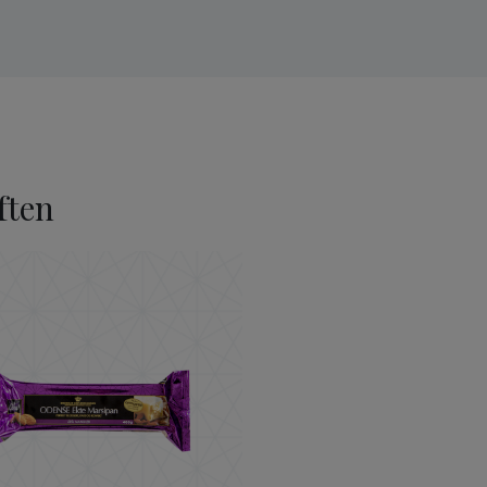
ften
ODENSE Ekte Marsipan