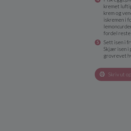
kremet luftig
krem og ven
iskremen i 
lemoncurden
fordel rest
Sett isen i f
Skjær isen i
grovrevet hv
Skriv ut o