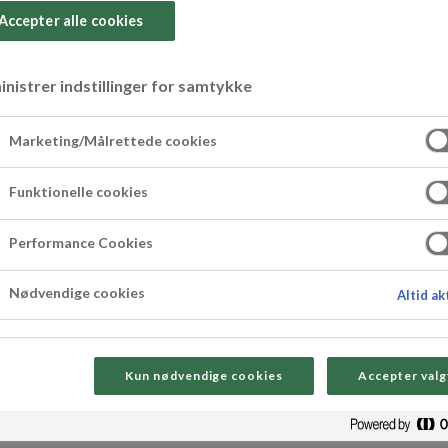
Accepter alle cookies
nistrer indstillinger for samtykke
e-cheesecake
Marketing/Målrettede cookies
Funktionelle cookies
e lemoncurd-isostekaken kombinerer søt kjeksbu
Performance Cookies
eller når du vil servere noe som både ser og sma
Nødvendige cookies
Altid ak
Kun nødvendige cookies
Accepter valg