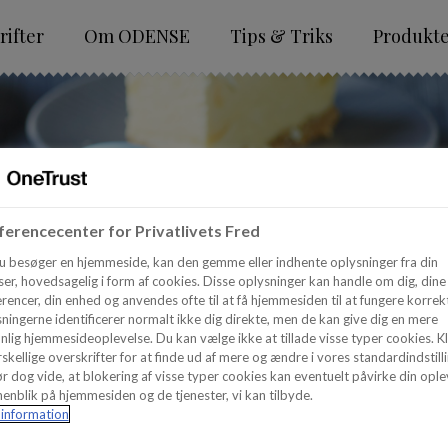
ifter
Om ODENSE
Tips & Triks
Produkt
erencecenter for Privatlivets Fred
u besøger en hjemmeside, kan den gemme eller indhente oplysninger fra din
er, hovedsagelig i form af cookies. Disse oplysninger kan handle om dig, dine
rencer, din enhed og anvendes ofte til at få hjemmesiden til at fungere korrekt
ningerne identificerer normalt ikke dig direkte, men de kan give dig en mere
nlig hjemmesideoplevelse. Du kan vælge ikke at tillade visse typer cookies. Kl
skellige overskrifter for at finde ud af mere og ændre i vores standardindstilli
r dog vide, at blokering af visse typer cookies kan eventuelt påvirke din ople
enblik på hjemmesiden og de tjenester, vi kan tilbyde.
information