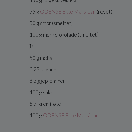
150
g
Digestivekjeks
75
g
ODENSE Ekte Marsipan
(revet)
50
g
smør
(smeltet)
100
g
mørk sjokolade
(smeltet)
Is
50
g
melis
0,25
dl
vann
6
eggeplommer
100
g
sukker
5
dl
kremfløte
100
g
ODENSE Ekte Marsipan