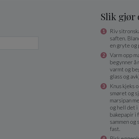
Slik gjør
Riv sitronsk
saften. Bland
en gryte og
Varm opp mas
begynner å ry
varmt og beg
glass og avk
Knus kjeks 
smøret og s
marsipan me
og hell det 
bakepapir i 
sammen og se
fast.
Pisk eggeplo