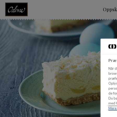
Oppskr
Præf
Når d
brows
præfe
Oplys
perso
de for
Du bø
med h
Mere 