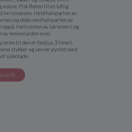
 masse. Pisk fløten til en luftig
d inn ismassen. Held halvparten av
formen og dekk med halvparten av
 oppå. Hell resten av iskremen i og
en av lemoncurden over.
ryseren til den er fast(ca. 3 timer).
 pene stykker og server pyntet med
it sjokolade.
ppskrift