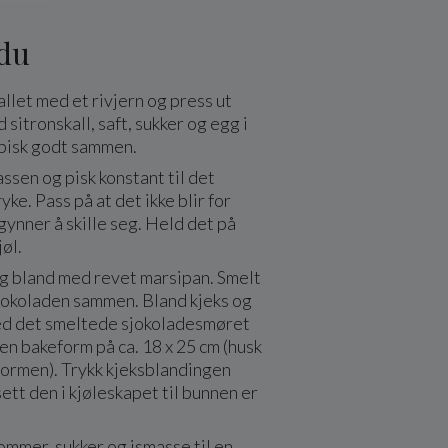
 du
allet med et rivjern og press ut
 sitronskall, saft, sukker og egg i
 pisk godt sammen.
sen og pisk konstant til det
ke. Pass på at det ikke blir for
ynner å skille seg. Held det på
jøl.
og bland med revet marsipan. Smelt
jokoladen sammen. Bland kjeks og
d det smeltede sjokoladesmøret
i en bakeform på ca. 18 x 25 cm (husk
formen). Trykk kjeksblandingen
tt den i kjøleskapet til bunnen er
mmer, sukker og ismasse til en