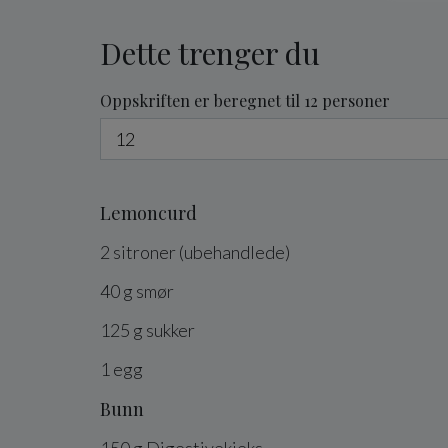
Dette trenger du
Oppskriften er beregnet til 12 personer
Lemoncurd
2
sitroner
(ubehandlede)
40
g
smør
125
g
sukker
1
egg
Bunn