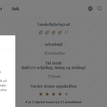
er
Søk
Vælg spro
Søg
Vanskelighetsgrad
Arbeidstid
30 minutter
Tid totalt
(inkl evt avkjøling, tining og steking)
.
5 timer
ik på
nger.
Vurder denne oppskriften
velse
4
av 5 stjerner basert på
15
anmeldelser