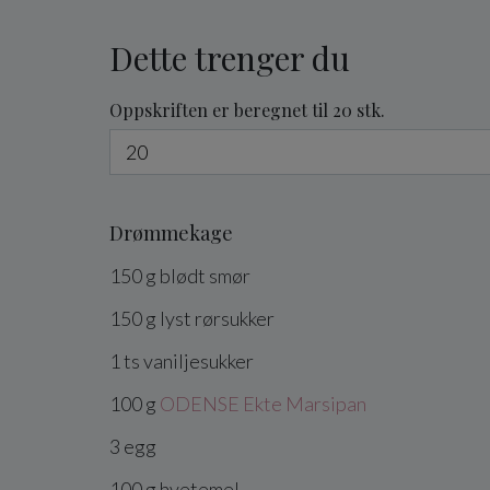
Dette trenger du
Oppskriften er beregnet til 20 stk.
Drømmekage
150
g
blødt
smør
150
g
lyst
rørsukker
1
ts
vaniljesukker
100
g
ODENSE Ekte Marsipan
3
egg
100
g
hvetemel