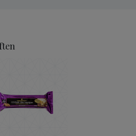
ften
ODENSE Ekte Marsipan