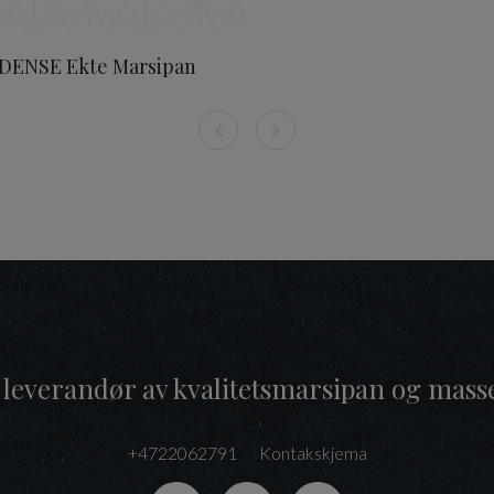
DENSE Ekte Marsipan
 leverandør av kvalitetsmarsipan og mass
+4722062791
Kontakskjema