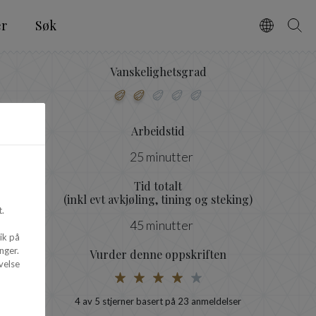
er
Søk
Vælg spro
Søg
Vanskelighetsgrad
Arbeidstid
25 minutter
Tid totalt
(inkl evt avkjøling, tining og steking)
.
45 minutter
ik på
nger.
Vurder denne oppskriften
velse
4
av 5 stjerner basert på
23
anmeldelser