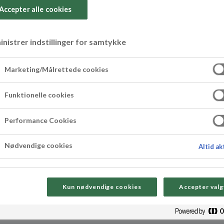
Accepter alle cookies
nistrer indstillinger for samtykke
ekake med marsip
Marketing/Målrettede cookies
Funktionelle cookies
ker hit blant danskene. Her får du en luksusve
Performance Cookies
n både i deigen og i kremen på toppen. Det kan ret
Nødvendige cookies
Altid ak
Kun nødvendige cookies
Accepter valg