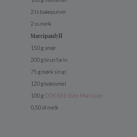
2
ts
bakepulver
2
ss
melk
Marcipanfyll
150
g
smør
200
g
brun farin
75
g
mørk sirup
120
g
kokosmel
100
g
ODENSE Ekte Marsipan
0,50
dl
melk