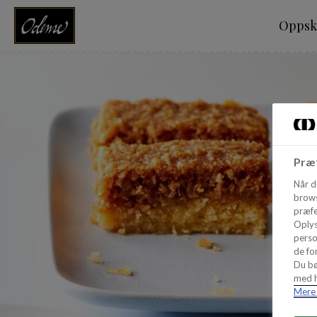
Oppskr
Præf
Når d
brows
præfe
Oplys
perso
de for
Du bø
med h
Mere 