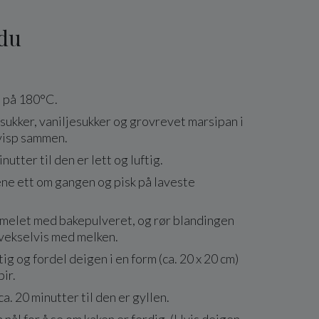
 du
n på 180°C.
sukker, vaniljesukker og grovrevet marsipan i
 visp sammen.
minutter til den er lett og luftig.
ne ett om gangen og pisk på laveste
melet med bakepulveret, og rør blandingen
 vekselvis med melken.
tig og fordel deigen i en form (ca. 20 x 20 cm)
ir.
ca. 20 minutter til den er gyllen.