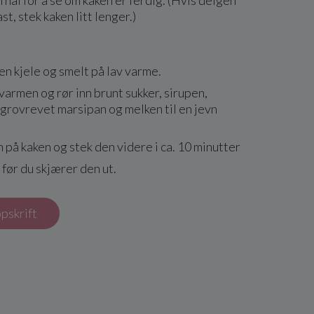
 nål for å se om kaken er ferdig. (Hvis deigen
st, stek kaken litt lenger.)
en kjele og smelt på lav varme.
 varmen og rør inn brunt sukker, sirupen,
grovrevet marsipan og melken til en jevn
på kaken og stek den videre i ca. 10 minutter
 før du skjærer den ut.
ppskrift