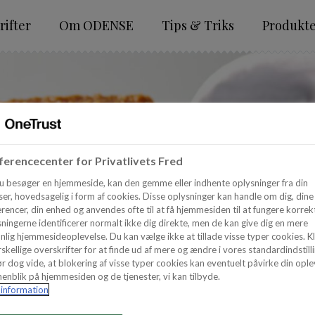
ifter
Om ODENSE
Tips & Triks
Produkt
erencecenter for Privatlivets Fred
u besøger en hjemmeside, kan den gemme eller indhente oplysninger fra din
er, hovedsagelig i form af cookies. Disse oplysninger kan handle om dig, dine
rencer, din enhed og anvendes ofte til at få hjemmesiden til at fungere korrekt
ningerne identificerer normalt ikke dig direkte, men de kan give dig en mere
nlig hjemmesideoplevelse. Du kan vælge ikke at tillade visse typer cookies. Kl
skellige overskrifter for at finde ud af mere og ændre i vores standardindstilli
r dog vide, at blokering af visse typer cookies kan eventuelt påvirke din ople
enblik på hjemmesiden og de tjenester, vi kan tilbyde.
information