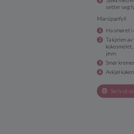
Sjekk med en
setter seg fa
Marsipanfyll
Ha smøret i 
Ta kjelen av
kokosmelet, 
jevn.
Smør kremen 
Avkjøl kaken
Skriv ut o