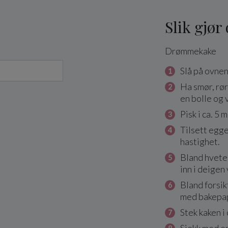
Slik gjør
Drømmekake
Slå på ovne
Ha smør, rør
en bolle og
Pisk i ca. 5 
Tilsett egge
hastighet.
Bland hvete
inn i deigen
Bland forsik
med bakepap
Stek kaken i 