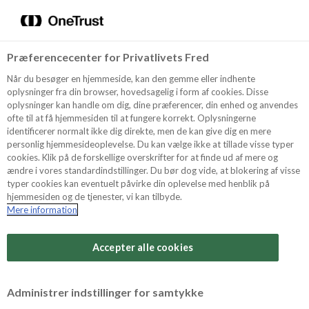
Menu
Vælg sprog
Søg
Præferencecenter for Privatlivets Fred
Oppskrifter
Når du besøger en hjemmeside, kan den gemme eller indhente
oplysninger fra din browser, hovedsagelig i form af cookies. Disse
oplysninger kan handle om dig, dine præferencer, din enhed og anvendes
ofte til at få hjemmesiden til at fungere korrekt. Oplysningerne
Om ODENSE
identificerer normalt ikke dig direkte, men de kan give dig en mere
personlig hjemmesideoplevelse. Du kan vælge ikke at tillade visse typer
cookies. Klik på de forskellige overskrifter for at finde ud af mere og
ændre i vores standardindstillinger. Du bør dog vide, at blokering af visse
Tips & Triks
typer cookies kan eventuelt påvirke din oplevelse med henblik på
hjemmesiden og de tjenester, vi kan tilbyde.
Mere information
Vanskelighetsgrad
Produkter
Arbeidstid
Accepter alle cookies
30 minutter
Søk
Vurder denne
Administrer indstillinger for samtykke
oppskriften
Tid totalt