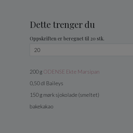
Dette trenger du
Oppskriften er beregnet til 20 stk.
200
g
ODENSE Ekte Marsipan
0,50
dl
Baileys
150
g
mørk sjokolade
(smeltet)
bakekakao