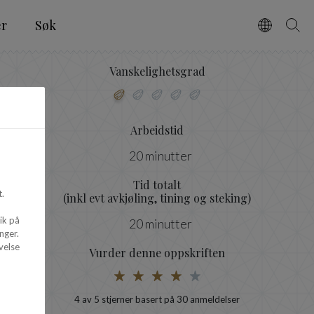
er
Søk
Vælg spro
Søg
Vanskelighetsgrad
Arbeidstid
20 minutter
Tid totalt
.
(inkl evt avkjøling, tining og steking)
ik på
20 minutter
nger.
velse
Vurder denne oppskriften
4
av 5 stjerner basert på
30
anmeldelser