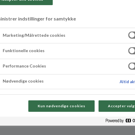
nistrer indstillinger for samtykke
Marketing/Målrettede cookies
Funktionelle cookies
 krever kun noen få ingredienser og er lett å lage
Performance Cookies
e en god spiselig gave til jul. For å lage denne 
Nødvendige cookies
Altid ak
 bakekakao og 20 minutter! Enklere blir det ikk
Kun nødvendige cookies
Accepter valg