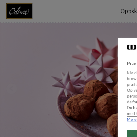
Oppskr
Præf
Når d
brows
præfe
Oplys
perso
de for
Du bø
med h
Mere 