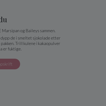
 du
 Marsipan og Baileys sammen.
 dypp de i smeltet sjokolade etter
 pakken. Trill kulene i kakaopulver
 er fuktige.
ppskrift