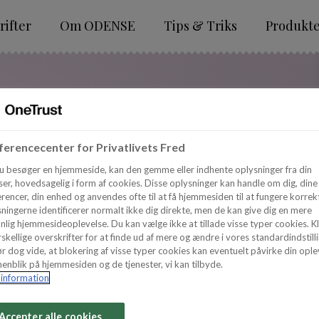
ifter
Om ODENSE
Tips & Triks
Produkt
erencecenter for Privatlivets Fred
u besøger en hjemmeside, kan den gemme eller indhente oplysninger fra din
er, hovedsagelig i form af cookies. Disse oplysninger kan handle om dig, dine
rencer, din enhed og anvendes ofte til at få hjemmesiden til at fungere korrekt
ningerne identificerer normalt ikke dig direkte, men de kan give dig en mere
nlig hjemmesideoplevelse. Du kan vælge ikke at tillade visse typer cookies. Kl
skellige overskrifter for at finde ud af mere og ændre i vores standardindstilli
r dog vide, at blokering af visse typer cookies kan eventuelt påvirke din ople
enblik på hjemmesiden og de tjenester, vi kan tilbyde.
information
Accepter alle cookies