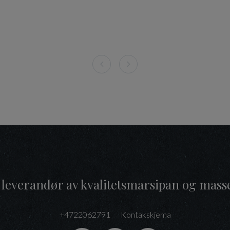
 leverandør av kvalitetsmarsipan og mass
+4722062791
Kontakskjema