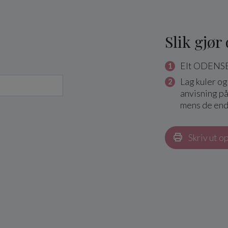
Slik gjør
Elt ODENSE
Lag kuler og
anvisning på
mens de enda
Skriv ut o