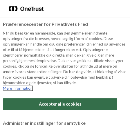
Menu
Vælg sprog
Søg
Præferencecenter for Privatlivets Fred
Oppskrifter
Når du besøger en hjemmeside, kan den gemme eller indhente
oplysninger fra din browser, hovedsagelig i form af cookies. Disse
oplysninger kan handle om dig, dine præferencer, din enhed og anvendes
ofte til at få hjemmesiden til at fungere korrekt. Oplysningerne
Om ODENSE
identificerer normalt ikke dig direkte, men de kan give dig en mere
personlig hjemmesideoplevelse. Du kan vælge ikke at tillade visse typer
cookies. Klik på de forskellige overskrifter for at finde ud af mere og
ændre i vores standardindstillinger. Du bør dog vide, at blokering af visse
Tips & Triks
typer cookies kan eventuelt påvirke din oplevelse med henblik på
hjemmesiden og de tjenester, vi kan tilbyde.
Mere information
Vanskelighetsgrad
Produkter
Arbeidstid
Accepter alle cookies
30 minutter
Søk
Vurder denne
Administrer indstillinger for samtykke
oppskriften
Tid totalt