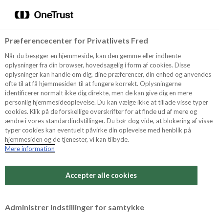
Menu
Vælg sprog
Søg
Præferencecenter for Privatlivets Fred
Oppskrifter
Når du besøger en hjemmeside, kan den gemme eller indhente
oplysninger fra din browser, hovedsagelig i form af cookies. Disse
oplysninger kan handle om dig, dine præferencer, din enhed og anvendes
ofte til at få hjemmesiden til at fungere korrekt. Oplysningerne
Om ODENSE
identificerer normalt ikke dig direkte, men de kan give dig en mere
personlig hjemmesideoplevelse. Du kan vælge ikke at tillade visse typer
cookies. Klik på de forskellige overskrifter for at finde ud af mere og
ændre i vores standardindstillinger. Du bør dog vide, at blokering af visse
Tips & Triks
typer cookies kan eventuelt påvirke din oplevelse med henblik på
hjemmesiden og de tjenester, vi kan tilbyde.
Mere information
Vanskelighetsgrad
Produkter
Arbeidstid
Accepter alle cookies
30 minutter
Søk
Vurder denne
Administrer indstillinger for samtykke
oppskriften
Tid totalt