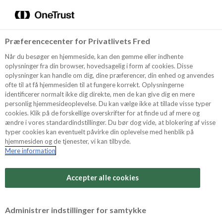
Menu
Vælg sprog
Søg
Præferencecenter for Privatlivets Fred
Oppskrifter
Når du besøger en hjemmeside, kan den gemme eller indhente
oplysninger fra din browser, hovedsagelig i form af cookies. Disse
oplysninger kan handle om dig, dine præferencer, din enhed og anvendes
ofte til at få hjemmesiden til at fungere korrekt. Oplysningerne
Om ODENSE
identificerer normalt ikke dig direkte, men de kan give dig en mere
personlig hjemmesideoplevelse. Du kan vælge ikke at tillade visse typer
cookies. Klik på de forskellige overskrifter for at finde ud af mere og
ændre i vores standardindstillinger. Du bør dog vide, at blokering af visse
Tips & Triks
typer cookies kan eventuelt påvirke din oplevelse med henblik på
hjemmesiden og de tjenester, vi kan tilbyde.
Mere information
Vanskelighetsgrad
Produkter
Arbeidstid
Accepter alle cookies
45 minutter
Søk
Vurder denne
Administrer indstillinger for samtykke
oppskriften
Tid totalt