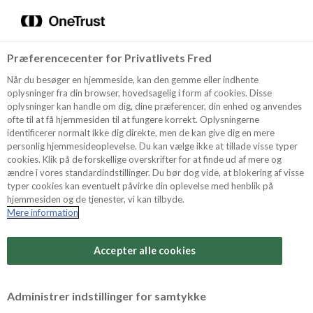
Menu
Vælg sprog
Søg
Præferencecenter for Privatlivets Fred
Oppskrifter
Når du besøger en hjemmeside, kan den gemme eller indhente
oplysninger fra din browser, hovedsagelig i form af cookies. Disse
oplysninger kan handle om dig, dine præferencer, din enhed og anvendes
ofte til at få hjemmesiden til at fungere korrekt. Oplysningerne
Om ODENSE
identificerer normalt ikke dig direkte, men de kan give dig en mere
personlig hjemmesideoplevelse. Du kan vælge ikke at tillade visse typer
cookies. Klik på de forskellige overskrifter for at finde ud af mere og
ændre i vores standardindstillinger. Du bør dog vide, at blokering af visse
Tips & Triks
typer cookies kan eventuelt påvirke din oplevelse med henblik på
hjemmesiden og de tjenester, vi kan tilbyde.
Mere information
Vanskelighetsgrad
Produkter
Arbeidstid
Accepter alle cookies
30 minutter
Søk
Vurder denne
Administrer indstillinger for samtykke
oppskriften
Tid totalt