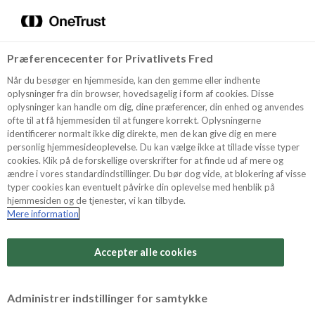
Menu
Vælg sprog
Søg
Præferencecenter for Privatlivets Fred
Oppskrifter
Når du besøger en hjemmeside, kan den gemme eller indhente
oplysninger fra din browser, hovedsagelig i form af cookies. Disse
oplysninger kan handle om dig, dine præferencer, din enhed og anvendes
ofte til at få hjemmesiden til at fungere korrekt. Oplysningerne
Om ODENSE
identificerer normalt ikke dig direkte, men de kan give dig en mere
personlig hjemmesideoplevelse. Du kan vælge ikke at tillade visse typer
cookies. Klik på de forskellige overskrifter for at finde ud af mere og
ændre i vores standardindstillinger. Du bør dog vide, at blokering af visse
Tips & Triks
typer cookies kan eventuelt påvirke din oplevelse med henblik på
hjemmesiden og de tjenester, vi kan tilbyde.
Mere information
Vanskelighetsgrad
Produkter
Arbeidstid
Accepter alle cookies
15 minutter
Søk
Vurder denne
Administrer indstillinger for samtykke
oppskriften
Tid totalt