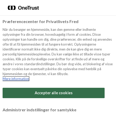
Menu
Vælg sprog
Søg
Præferencecenter for Privatlivets Fred
Oppskrifter
Når du besøger en hjemmeside, kan den gemme eller indhente
oplysninger fra din browser, hovedsagelig i form af cookies. Disse
oplysninger kan handle om dig, dine præferencer, din enhed og anvendes
ofte til at få hjemmesiden til at fungere korrekt. Oplysningerne
Om ODENSE
identificerer normalt ikke dig direkte, men de kan give dig en mere
personlig hjemmesideoplevelse. Du kan vælge ikke at tillade visse typer
cookies. Klik på de forskellige overskrifter for at finde ud af mere og
ændre i vores standardindstillinger. Du bør dog vide, at blokering af visse
Tips & Triks
typer cookies kan eventuelt påvirke din oplevelse med henblik på
hjemmesiden og de tjenester, vi kan tilbyde.
Mere information
Vanskelighetsgrad
Produkter
Arbeidstid
Accepter alle cookies
20 minutter
Søk
Vurder denne
Administrer indstillinger for samtykke
oppskriften
Tid totalt