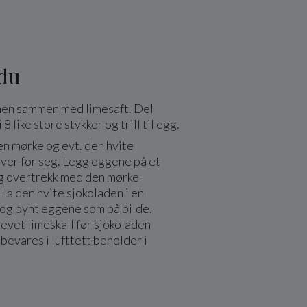
 du
nen sammen med limesaft. Del
8 like store stykker og trill til egg.
n mørke og evt. den hvite
ver for seg. Legg eggene på et
g overtrekk med den mørke
Ha den hvite sjokoladen i en
og pynt eggene som på bilde.
evet limeskall før sjokoladen
bevares i lufttett beholder i