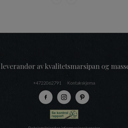
 leverandør av kvalitetsmarsipan og mass
+4722062791
Kontakskjema
Følg oss på Facebook
Følg oss på Instagram
Følg oss på Pinteres
Retningslinjer for informasjonskapsler