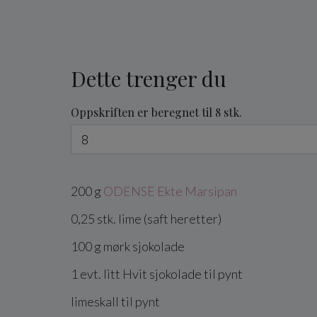
Dette trenger du
Oppskriften er beregnet til 8 stk.
200
g
ODENSE Ekte Marsipan
0,25
stk.
lime
(saft heretter)
100
g
mørk sjokolade
1
evt. litt
Hvit sjokolade
til pynt
limeskall
til pynt