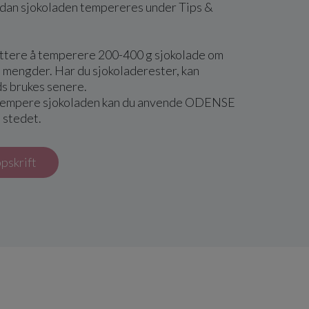
dan sjokoladen tempereres under Tips &
lettere å temperere 200-400 g sjokolade om
 mengder. Har du sjokoladerester, kan
ds brukes senere.
l tempere sjokoladen kan du anvende ODENSE
 stedet.
ppskrift