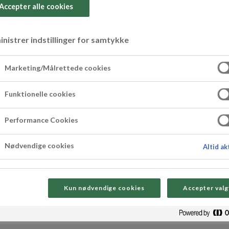
Accepter alle cookies
nistrer indstillinger for samtykke
 lime
Marketing/Målrettede cookies
Funktionelle cookies
melsk og vil gi glede på ethvert påskebord. På
Performance Cookies
rt mørk sjokolade. Eggene kan på den andre sid
ken er ikke det samme uten påskeegg og de er al
Nødvendige cookies
Altid ak
Kun nødvendige cookies
Accepter valg