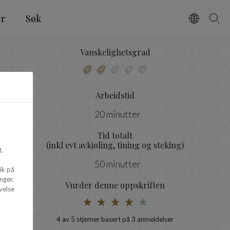
er
Søk
Vælg spro
Søg
Vanskelighetsgrad
Arbeidstid
20 minutter
Tid totalt
(inkl evt avkjøling, tining og steking)
.
50 minutter
ik på
nger.
Vurder denne oppskriften
velse
4
av 5 stjerner basert på
3
anmeldelser