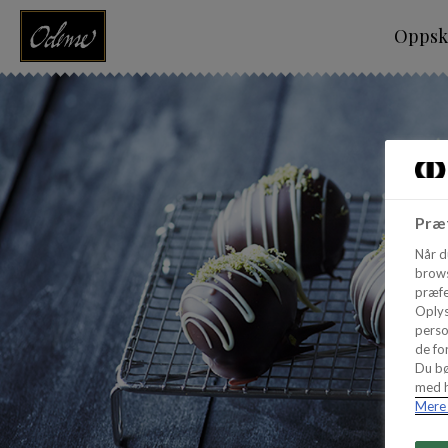
Oppskr
Præf
Når d
brows
præfe
Oplys
perso
de for
Du bø
med h
Mere 