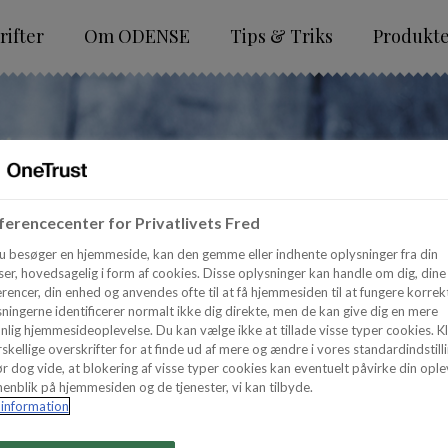
ifter
Om ODENSE
Tips & Triks
Produkt
erencecenter for Privatlivets Fred
u besøger en hjemmeside, kan den gemme eller indhente oplysninger fra din
er, hovedsagelig i form af cookies. Disse oplysninger kan handle om dig, dine
rencer, din enhed og anvendes ofte til at få hjemmesiden til at fungere korrekt
ningerne identificerer normalt ikke dig direkte, men de kan give dig en mere
nlig hjemmesideoplevelse. Du kan vælge ikke at tillade visse typer cookies. Kl
skellige overskrifter for at finde ud af mere og ændre i vores standardindstilli
r dog vide, at blokering af visse typer cookies kan eventuelt påvirke din ople
enblik på hjemmesiden og de tjenester, vi kan tilbyde.
information