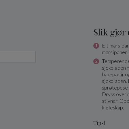
Slik gjør
Elt marsipa
marsipanen i 
Temperer de
sjokoladen h
bakepapir o
sjokoladen. 
sprøtepose 
Dryss over r
stivner. Opp
kjøleskap.
Tips!