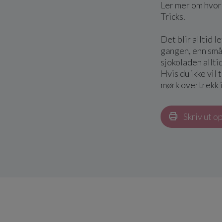
Ler mer om hvor
Tricks.
Det blir alltid 
gangen, enn små
sjokoladen allti
Hvis du ikke vi
mørk overtrekk i
Skriv ut o