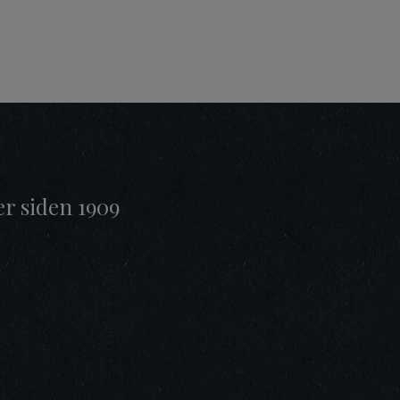
er siden 1909
t