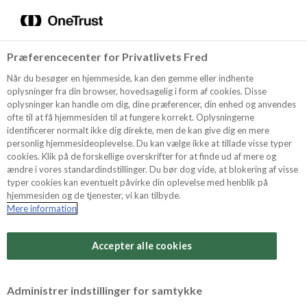
Menu
Vælg sprog
Søg
Præferencecenter for Privatlivets Fred
Oppskrifter
Når du besøger en hjemmeside, kan den gemme eller indhente
oplysninger fra din browser, hovedsagelig i form af cookies. Disse
oplysninger kan handle om dig, dine præferencer, din enhed og anvendes
ofte til at få hjemmesiden til at fungere korrekt. Oplysningerne
Om ODENSE
identificerer normalt ikke dig direkte, men de kan give dig en mere
personlig hjemmesideoplevelse. Du kan vælge ikke at tillade visse typer
cookies. Klik på de forskellige overskrifter for at finde ud af mere og
ændre i vores standardindstillinger. Du bør dog vide, at blokering af visse
Tips & Triks
typer cookies kan eventuelt påvirke din oplevelse med henblik på
hjemmesiden og de tjenester, vi kan tilbyde.
Mere information
Vanskelighetsgrad
Produkter
Arbeidstid
Accepter alle cookies
15 minutter
Søk
Vurder denne
Administrer indstillinger for samtykke
oppskriften
Tid totalt