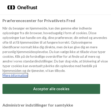
Menu
Vælg sprog
Søg
Præferencecenter for Privatlivets Fred
Oppskrifter
Når du besøger en hjemmeside, kan den gemme eller indhente
oplysninger fra din browser, hovedsagelig i form af cookies. Disse
oplysninger kan handle om dig, dine præferencer, din enhed og anvendes
ofte til at få hjemmesiden til at fungere korrekt. Oplysningerne
Om ODENSE
identificerer normalt ikke dig direkte, men de kan give dig en mere
personlig hjemmesideoplevelse. Du kan vælge ikke at tillade visse typer
cookies. Klik på de forskellige overskrifter for at finde ud af mere og
ændre i vores standardindstillinger. Du bør dog vide, at blokering af visse
Tips & Triks
typer cookies kan eventuelt påvirke din oplevelse med henblik på
hjemmesiden og de tjenester, vi kan tilbyde.
Mere information
Vanskelighetsgrad
Produkter
Arbeidstid
Accepter alle cookies
25 minutter
Søk
Vurder denne
Administrer indstillinger for samtykke
oppskriften
Tid totalt