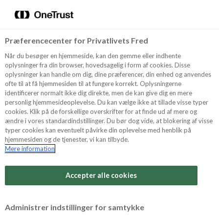
Menu
Vælg sprog
Søg
Præferencecenter for Privatlivets Fred
Oppskrifter
Når du besøger en hjemmeside, kan den gemme eller indhente
oplysninger fra din browser, hovedsagelig i form af cookies. Disse
oplysninger kan handle om dig, dine præferencer, din enhed og anvendes
ofte til at få hjemmesiden til at fungere korrekt. Oplysningerne
Om ODENSE
identificerer normalt ikke dig direkte, men de kan give dig en mere
personlig hjemmesideoplevelse. Du kan vælge ikke at tillade visse typer
cookies. Klik på de forskellige overskrifter for at finde ud af mere og
ændre i vores standardindstillinger. Du bør dog vide, at blokering af visse
Tips & Triks
typer cookies kan eventuelt påvirke din oplevelse med henblik på
hjemmesiden og de tjenester, vi kan tilbyde.
Mere information
Produkter
Utrulling av marsipan
Accepter alle cookies
Søk
700 g Odense
Ekte marsipan blandes sammen med
Administrer indstillinger for samtykke
700 gram melis og litt honning. Det passer til en stor