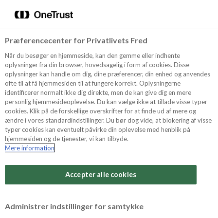
Menu
Vælg sprog
Søg
Præferencecenter for Privatlivets Fred
Bakverk
Oppskrifter
Når du besøger en hjemmeside, kan den gemme eller indhente
oplysninger fra din browser, hovedsagelig i form af cookies. Disse
oplysninger kan handle om dig, dine præferencer, din enhed og anvendes
ofte til at få hjemmesiden til at fungere korrekt. Oplysningerne
Rabarbraterte med mazarin
Solskinsboller 
Om ODENSE
identificerer normalt ikke dig direkte, men de kan give dig en mere
NYHET
personlig hjemmesideoplevelse. Du kan vælge ikke at tillade visse typer
cookies. Klik på de forskellige overskrifter for at finde ud af mere og
ændre i vores standardindstillinger. Du bør dog vide, at blokering af visse
Tips & Triks
typer cookies kan eventuelt påvirke din oplevelse med henblik på
hjemmesiden og de tjenester, vi kan tilbyde.
Mere information
Produkter
Accepter alle cookies
Rabarbraterte med
Solskinsboller med
Søk
mazarin
eple og kanel
Administrer indstillinger for samtykke