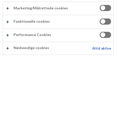
Marketing/Målrettede cookies
Brunsvinger med marsipan
Cookies med sjo
NYHET
Funktionelle cookies
Performance Cookies
Nødvendige cookies
Altid aktive
Brunsvinger med
Cookies med
marsipan
sjokolade, nøtter
og midten av
nougat
Bjørnebærmuffins med hvit sjokolade
Cookies med ma