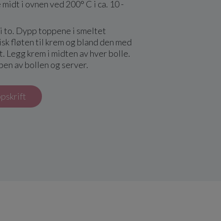
 midt i ovnen ved 200° C i ca. 10 -
i to. Dypp toppene i smeltet
isk fløten til krem og bland den med
. Legg krem i midten av hver bolle.
en av bollen og server.
ppskrift