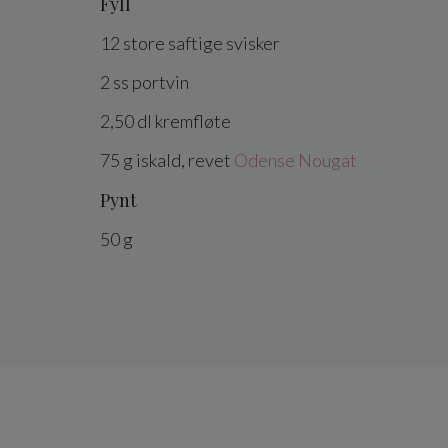
Fyll
12
store saftige
svisker
2
ss
portvin
2,50
dl
kremfløte
75
g
iskald, revet
Odense Nougat
Pynt
50
g