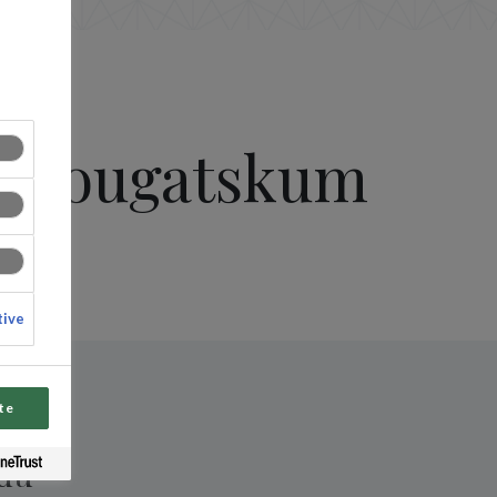
og nougatskum
tive
te
 du