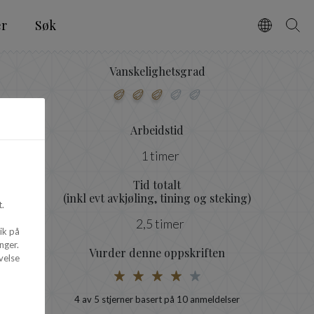
er
Søk
Vælg spro
Søg
Vanskelighetsgrad
Arbeidstid
1 timer
Tid totalt
(inkl evt avkjøling, tining og steking)
.
2,5 timer
ik på
nger.
Vurder denne oppskriften
velse
4
av 5 stjerner basert på
10
anmeldelser