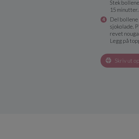
Stek bollene
15 minutter.
Del bollene 
sjokolade. P
revet nougat
Legg på topp
Skriv ut o