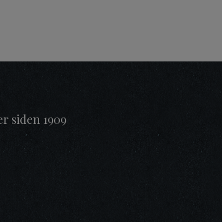
er siden 1909
t