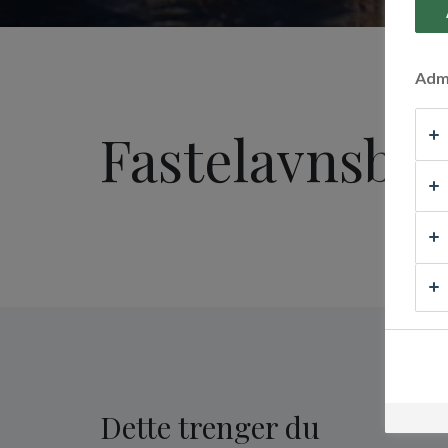
Admi
Fastelavnsbo
Dette trenger du