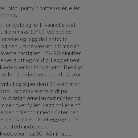
e i bløt i portvin natten over, eller
t oppkok.
i en kjele og hell i vannet slik at
lunken (maks 30° C). Vei opp de
iensene og legg de i en bolle.
p og den lunkne væsken. Elt med en
laveste hastighet i 15 - 20 minutter
gen er glatt og smidig. Legg et rent
lede over bollen og sett til heving
, eller til deigen er dobbelt så stor.
tynt ut og skjær den i 12 kvadrater
10 cm. Fordel sviskene midt på
 Fold deighjørne inn mot midten og
ammen over fyllet. Legg bollene på
te med bakepaoir med skjøten ned.
ne med sammenpisket egg og la de
lunt sted med et rent
lede over i ca. 30 - 45 minutter.