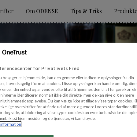
ifter
Om ODENSE
Tips & Triks
Produkt
erencecenter for Privatlivets Fred
u besøger en hjemmeside, kan den gemme eller indhente oplysninger fra din
er, hovedsagelig i form af cookies. Disse oplysninger kan handle om dig, dine
rencer, din enhed og anvendes ofte til at få hjemmesiden til at fungere korrekt
ningerne identificerer normalt ikke dig direkte, men de kan give dig en mere
nlig hjemmesideoplevelse. Du kan vælge ikke at tillade visse typer cookies. Kl
skellige overskrifter for at finde ud af mere og ændre i vores standardindstilli
r dog vide, at blokering af visse typer cookies kan eventuelt påvirke din ople
enblik på hjemmesiden og de tjenester, vi kan tilbyde.
information