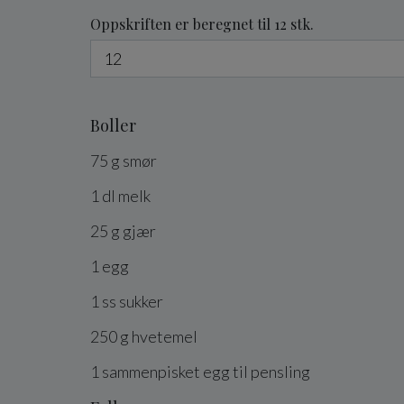
Oppskriften er beregnet til 12 stk.
Boller
75
g
smør
1
dl
melk
25
g
gjær
1
egg
1
ss
sukker
250
g
hvetemel
1
sammenpisket
egg
til pensling