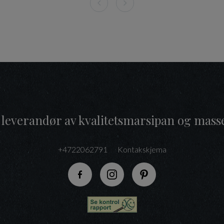
 leverandør av kvalitetsmarsipan og mass
+4722062791
Kontakskjema
Følg oss på Facebook
Følg oss på Instagram
Følg oss på Pinteres