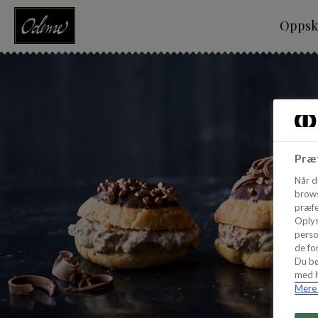
Oppskr
Præf
Når d
brows
præfe
Oplys
perso
de for
Du bø
med h
Mere 