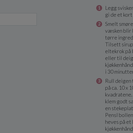
Legg svisken
gi de et kor
Smelt smøret 
væsken blir 
tørre ingred
Tilsett siru
eltekrok på 
eller til dei
kjøkkenhåndk
i 30 minutter
Rull deigen 
på ca. 10 x 
kvadratene.
klem godt s
en stekepla
Pensl bolle
heves på et 
kjøkkenhåndk