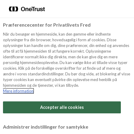
Menu
Vælg sprog
Søg
Præferencecenter for Privatlivets Fred
Oppskrifter
Når du besøger en hjemmeside, kan den gemme eller indhente
oplysninger fra din browser, hovedsagelig i form af cookies. Disse
oplysninger kan handle om dig, dine præferencer, din enhed og anvendes
ofte til at få hjemmesiden til at fungere korrekt. Oplysningerne
Om ODENSE
identificerer normalt ikke dig direkte, men de kan give dig en mere
personlig hjemmesideoplevelse. Du kan vælge ikke at tillade visse typer
cookies. Klik på de forskellige overskrifter for at finde ud af mere og
ændre i vores standardindstillinger. Du bør dog vide, at blokering af visse
Tips & Triks
typer cookies kan eventuelt påvirke din oplevelse med henblik på
hjemmesiden og de tjenester, vi kan tilbyde.
Mere information
Produkter
Accepter alle cookies
Søk
Administrer indstillinger for samtykke