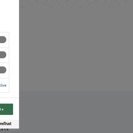
tive
te
 du