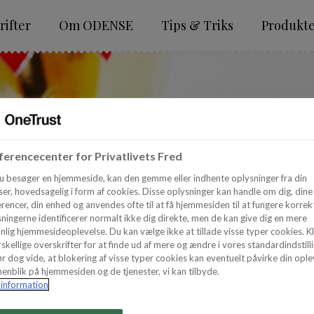
ifter
Om ODENSE
Tips & Triks
Produkt
erencecenter for Privatlivets Fred
u besøger en hjemmeside, kan den gemme eller indhente oplysninger fra din
er, hovedsagelig i form af cookies. Disse oplysninger kan handle om dig, dine
rencer, din enhed og anvendes ofte til at få hjemmesiden til at fungere korrekt
ningerne identificerer normalt ikke dig direkte, men de kan give dig en mere
nlig hjemmesideoplevelse. Du kan vælge ikke at tillade visse typer cookies. Kl
skellige overskrifter for at finde ud af mere og ændre i vores standardindstilli
r dog vide, at blokering af visse typer cookies kan eventuelt påvirke din ople
enblik på hjemmesiden og de tjenester, vi kan tilbyde.
information