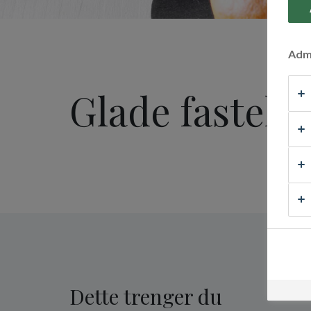
Admi
Glade fastela
Dette trenger du