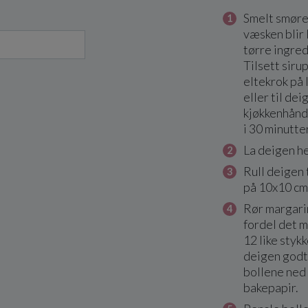
Smelt smøret 
væsken blir 
tørre ingred
Tilsett siru
eltekrok på 
eller til dei
kjøkkenhåndk
i 30 minutter
La deigen he
Rull deigen 
på 10x10 cm
Rør margari
fordel det m
12 like styk
deigen godt
bollene ned
bakepapir.