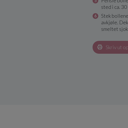
Pensle bolle
sted i ca. 30
Stek bollene
avkjøle. Dek
smeltet sjok
Skriv ut o