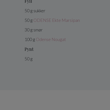
Fyll
50
g
sukker
50
g
ODENSE Ekte Marsipan
30
g
smør
100
g
Odense Nougat
Pynt
50
g