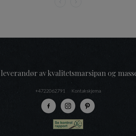
 leverandør av kvalitetsmarsipan og mass
+4722062791
Kontakskjema
Følg oss på Facebook
Følg oss på Instagram
Følg oss på Pinteres