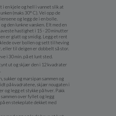
i en kjele og hell i vannet slik at
lunken (maks 30° C). Vei opp de
iensene og legg de i en bolle.
p og den lunkne væsken. Elt med en
laveste hastighet i 15 - 20 minutter
gen er glatt og smidig. Legg et rent
lede over bollen og sett til heving
, eller til deigen er dobbelt så stor.
ve i 30 min. på et lunt sted.
tynt ut og skjær den i 12 kvadrater
.
n, sukker og marsipan sammen og
idt på kvadratene, skjær nougaten i
ker og legg et stykke på hver. Pakk
 sammen over fyllet og legg
 på en stekeplate dekket med