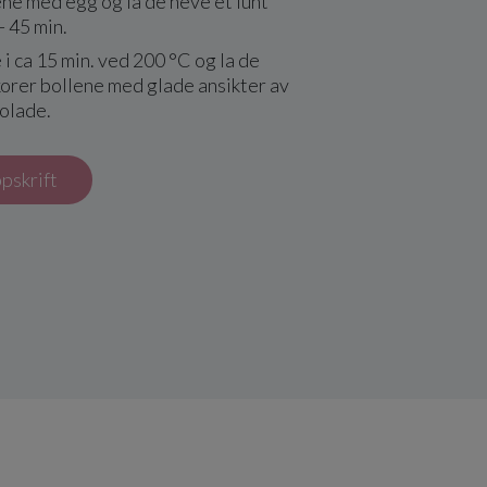
ne med egg og la de heve et lunt
 - 45 min.
 i ca 15 min. ved 200 °C og la de
orer bollene med glade ansikter av
olade.
ppskrift