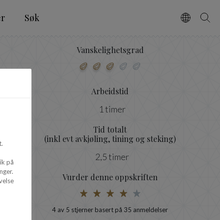
er
Søk
Vælg spro
Søg
Vanskelighetsgrad
Arbeidstid
1 timer
Tid totalt
(inkl evt avkjøling, tining og steking)
.
2,5 timer
ik på
nger.
Vurder denne oppskriften
velse
4
av 5 stjerner basert på
35
anmeldelser