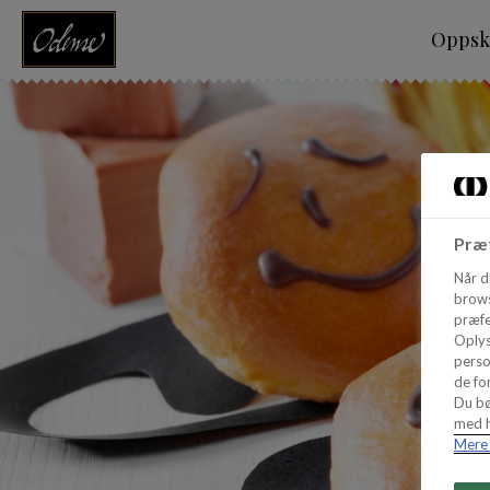
Oppskr
Præf
Når d
brows
præfe
Oplys
perso
de for
Du bø
med h
Mere 