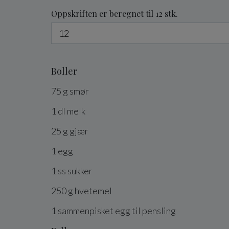
Oppskriften er beregnet til 12 stk.
Boller
75
g
smør
1
dl
melk
25
g
gjær
1
egg
1
ss
sukker
250
g
hvetemel
1
sammenpisket
egg
til pensling