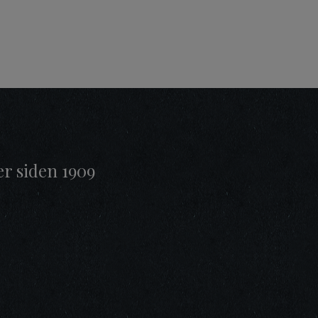
er siden 1909
t