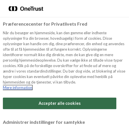
Menu
Vælg sprog
Søg
Præferencecenter for Privatlivets Fred
Oppskrifter
Når du besøger en hjemmeside, kan den gemme eller indhente
oplysninger fra din browser, hovedsagelig i form af cookies. Disse
oplysninger kan handle om dig, dine præferencer, din enhed og anvendes
ofte til at få hjemmesiden til at fungere korrekt. Oplysningerne
Om ODENSE
identificerer normalt ikke dig direkte, men de kan give dig en mere
personlig hjemmesideoplevelse. Du kan vælge ikke at tillade visse typer
cookies. Klik på de forskellige overskrifter for at finde ud af mere og
ændre i vores standardindstillinger. Du bør dog vide, at blokering af visse
Tips & Triks
typer cookies kan eventuelt påvirke din oplevelse med henblik på
hjemmesiden og de tjenester, vi kan tilbyde.
Mere information
Vanskelighetsgrad
Produkter
Arbeidstid
Accepter alle cookies
15 minutter
Søk
Vurder denne
Administrer indstillinger for samtykke
oppskriften
Tid totalt