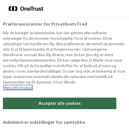
Menu
Vælg sprog
Søg
Præferencecenter for Privatlivets Fred
Oppskrifter
Når du besøger en hjemmeside, kan den gemme eller indhente
oplysninger fra din browser, hovedsagelig i form af cookies. Disse
oplysninger kan handle om dig, dine præferencer, din enhed og anvendes
ofte til at få hjemmesiden til at fungere korrekt. Oplysningerne
Om ODENSE
identificerer normalt ikke dig direkte, men de kan give dig en mere
personlig hjemmesideoplevelse. Du kan vælge ikke at tillade visse typer
cookies. Klik på de forskellige overskrifter for at finde ud af mere og
ændre i vores standardindstillinger. Du bør dog vide, at blokering af visse
Tips & Triks
typer cookies kan eventuelt påvirke din oplevelse med henblik på
hjemmesiden og de tjenester, vi kan tilbyde.
Mere information
Vanskelighetsgrad
Produkter
Arbeidstid
Accepter alle cookies
15 minutter
Søk
Vurder denne
Administrer indstillinger for samtykke
oppskriften
Tid totalt