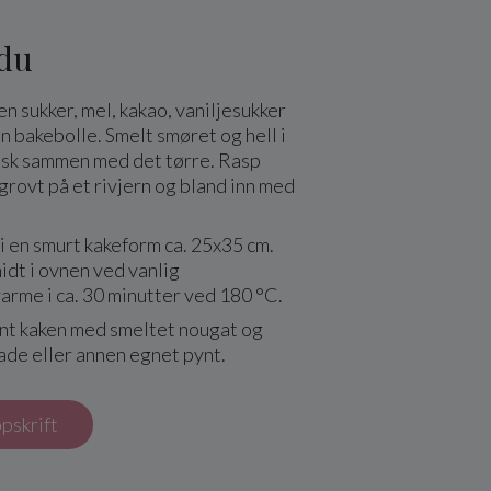
 du
 sukker, mel, kakao, vaniljesukker
en bakebolle. Smelt smøret og hell i
isk sammen med det tørre. Rasp
rovt på et rivjern og bland inn med
i en smurt kakeform ca. 25x35 cm.
idt i ovnen ved vanlig
rme i ca. 30 minutter ved 180 °C.
ynt kaken med smeltet nougat og
ade eller annen egnet pynt.
ppskrift