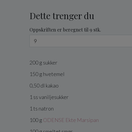
Dette trenger du
Oppskriften er beregnet til 9 stk.
200
g
sukker
150
g
hvetemel
0,50
dl
kakao
1
ss
vaniljesukker
1
ts
natron
100
g
ODENSE Ekte Marsipan
100
g
smeltet
smør