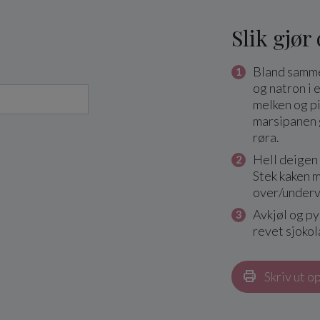
Slik gjør
Bland sammen
og natron i 
melken og p
marsipanen g
røra.
Hell deigen 
Stek kaken m
over/underva
Avkjøl og p
revet sjokol
Skriv ut o