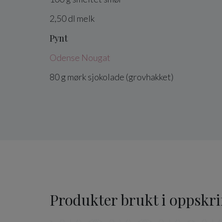
2,50
dl
melk
Pynt
Odense Nougat
80
g
mørk sjokolade
(grovhakket)
Produkter brukt i oppskri