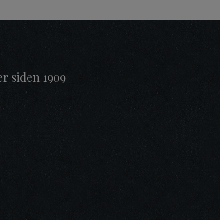
er siden 1909
t