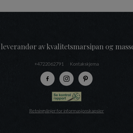
 leverandør av kvalitetsmarsipan og mass
+4722062791
Kontakskjema
Følg oss på Facebook
Følg oss på Instagram
Følg oss på Pinteres
Retningslinjer for informasjonskapsler