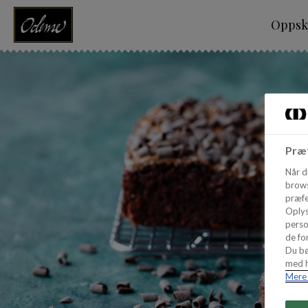
Oppskr
Præf
Når d
brows
præfe
Oplys
perso
de for
Du bø
med h
Mere 