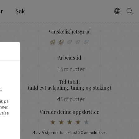
er
Søk
Vælg spro
Søg
Vanskelighetsgrad
Arbeidstid
15 minutter
Tid totalt
(inkl evt avkjøling, tining og steking)
.
45 minutter
ik på
nger.
Vurder denne oppskriften
velse
4
av 5 stjerner basert på
20
anmeldelser