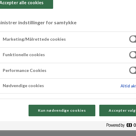
Accepter alle cookies
nistrer indstillinger for samtykke
Marketing/Målrettede cookies
e uten egg
Funktionelle cookies
om en klassisk sjokoladekake, men helt uten egg.
Performance Cookies
. En sikker vinner til både hverdags og fest!
Nødvendige cookies
Altid ak
Kun nødvendige cookies
Accepter valg