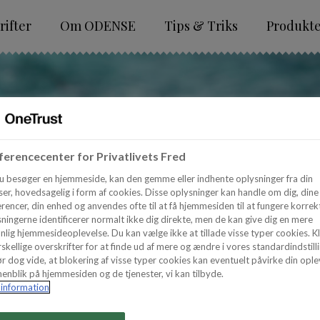
ifter
Om ODENSE
Tips & Triks
Produkt
erencecenter for Privatlivets Fred
u besøger en hjemmeside, kan den gemme eller indhente oplysninger fra din
er, hovedsagelig i form af cookies. Disse oplysninger kan handle om dig, dine
rencer, din enhed og anvendes ofte til at få hjemmesiden til at fungere korrekt
ningerne identificerer normalt ikke dig direkte, men de kan give dig en mere
nlig hjemmesideoplevelse. Du kan vælge ikke at tillade visse typer cookies. Kl
skellige overskrifter for at finde ud af mere og ændre i vores standardindstilli
r dog vide, at blokering af visse typer cookies kan eventuelt påvirke din ople
enblik på hjemmesiden og de tjenester, vi kan tilbyde.
information