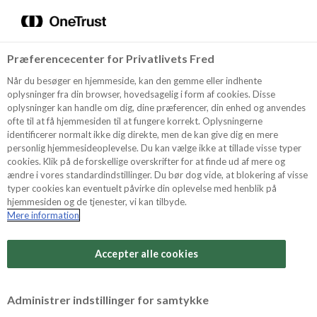
Menu
Vælg sprog
Søg
Præferencecenter for Privatlivets Fred
Oppskrifter
Når du besøger en hjemmeside, kan den gemme eller indhente
oplysninger fra din browser, hovedsagelig i form af cookies. Disse
oplysninger kan handle om dig, dine præferencer, din enhed og anvendes
ofte til at få hjemmesiden til at fungere korrekt. Oplysningerne
Om ODENSE
identificerer normalt ikke dig direkte, men de kan give dig en mere
personlig hjemmesideoplevelse. Du kan vælge ikke at tillade visse typer
cookies. Klik på de forskellige overskrifter for at finde ud af mere og
ændre i vores standardindstillinger. Du bør dog vide, at blokering af visse
Tips & Triks
typer cookies kan eventuelt påvirke din oplevelse med henblik på
hjemmesiden og de tjenester, vi kan tilbyde.
Mere information
Vanskelighetsgrad
Produkter
Arbeidstid
Accepter alle cookies
40 minutter
Søk
Vurder denne
Administrer indstillinger for samtykke
oppskriften
Tid totalt