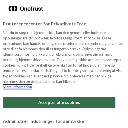
Menu
Vælg sprog
Søg
Præferencecenter for Privatlivets Fred
Oppskrifter
Når du besøger en hjemmeside, kan den gemme eller indhente
oplysninger fra din browser, hovedsagelig i form af cookies. Disse
oplysninger kan handle om dig, dine præferencer, din enhed og anvendes
ofte til at få hjemmesiden til at fungere korrekt. Oplysningerne
Om ODENSE
identificerer normalt ikke dig direkte, men de kan give dig en mere
personlig hjemmesideoplevelse. Du kan vælge ikke at tillade visse typer
cookies. Klik på de forskellige overskrifter for at finde ud af mere og
ændre i vores standardindstillinger. Du bør dog vide, at blokering af visse
Tips & Triks
typer cookies kan eventuelt påvirke din oplevelse med henblik på
hjemmesiden og de tjenester, vi kan tilbyde.
Mere information
Vanskelighetsgrad
Produkter
Arbeidstid
Accepter alle cookies
30 minutter
Søk
Vurder denne
Administrer indstillinger for samtykke
oppskriften
Tid totalt