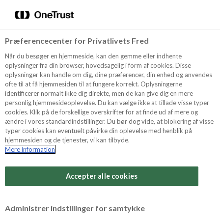
Menu
Vælg sprog
Søg
Præferencecenter for Privatlivets Fred
Oppskrifter
Når du besøger en hjemmeside, kan den gemme eller indhente
oplysninger fra din browser, hovedsagelig i form af cookies. Disse
oplysninger kan handle om dig, dine præferencer, din enhed og anvendes
ofte til at få hjemmesiden til at fungere korrekt. Oplysningerne
Om ODENSE
identificerer normalt ikke dig direkte, men de kan give dig en mere
personlig hjemmesideoplevelse. Du kan vælge ikke at tillade visse typer
cookies. Klik på de forskellige overskrifter for at finde ud af mere og
ændre i vores standardindstillinger. Du bør dog vide, at blokering af visse
Tips & Triks
typer cookies kan eventuelt påvirke din oplevelse med henblik på
hjemmesiden og de tjenester, vi kan tilbyde.
Mere information
Vanskelighetsgrad
Produkter
Arbeidstid
Accepter alle cookies
1 timer
Søk
Vurder denne
Administrer indstillinger for samtykke
oppskriften
Tid totalt