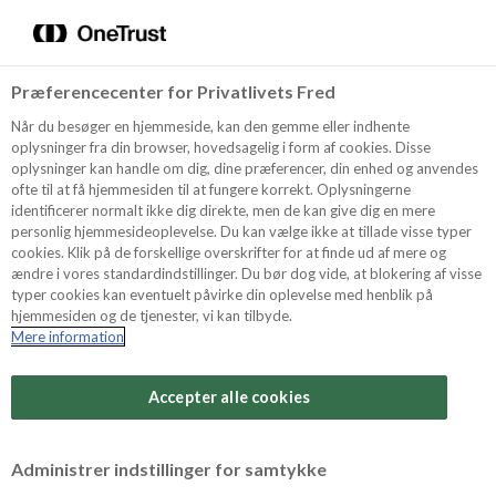
Menu
Vælg sprog
Søg
Præferencecenter for Privatlivets Fred
Oppskrifter
NYHET
Når du besøger en hjemmeside, kan den gemme eller indhente
oplysninger fra din browser, hovedsagelig i form af cookies. Disse
oplysninger kan handle om dig, dine præferencer, din enhed og anvendes
ofte til at få hjemmesiden til at fungere korrekt. Oplysningerne
Om ODENSE
identificerer normalt ikke dig direkte, men de kan give dig en mere
personlig hjemmesideoplevelse. Du kan vælge ikke at tillade visse typer
cookies. Klik på de forskellige overskrifter for at finde ud af mere og
ændre i vores standardindstillinger. Du bør dog vide, at blokering af visse
Tips & Triks
typer cookies kan eventuelt påvirke din oplevelse med henblik på
hjemmesiden og de tjenester, vi kan tilbyde.
Mere information
Vanskelighetsgrad
Produkter
Arbeidstid
Accepter alle cookies
1 timer
Søk
Vurder denne
Administrer indstillinger for samtykke
oppskriften
Tid totalt