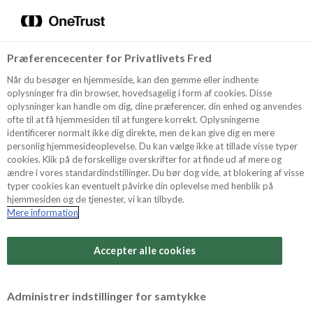
Menu
Vælg sprog
Søg
Præferencecenter for Privatlivets Fred
Oppskrifter
Når du besøger en hjemmeside, kan den gemme eller indhente
oplysninger fra din browser, hovedsagelig i form af cookies. Disse
oplysninger kan handle om dig, dine præferencer, din enhed og anvendes
ofte til at få hjemmesiden til at fungere korrekt. Oplysningerne
Om ODENSE
identificerer normalt ikke dig direkte, men de kan give dig en mere
personlig hjemmesideoplevelse. Du kan vælge ikke at tillade visse typer
cookies. Klik på de forskellige overskrifter for at finde ud af mere og
ændre i vores standardindstillinger. Du bør dog vide, at blokering af visse
Tips & Triks
typer cookies kan eventuelt påvirke din oplevelse med henblik på
hjemmesiden og de tjenester, vi kan tilbyde.
Mere information
Vanskelighetsgrad
Produkter
Arbeidstid
Accepter alle cookies
45 minutter
Søk
Vurder denne
Administrer indstillinger for samtykke
oppskriften
Tid totalt