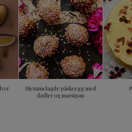
lver
Hjemmelagde påskeegg med
P
dadler og marsipan