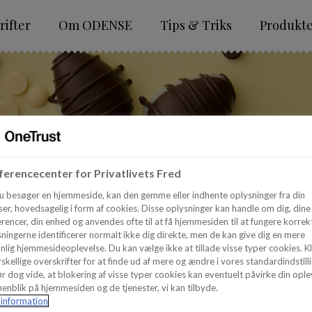
ifter
Om ODENSE
Tips & Triks
Produkt
erencecenter for Privatlivets Fred
u besøger en hjemmeside, kan den gemme eller indhente oplysninger fra din
er, hovedsagelig i form af cookies. Disse oplysninger kan handle om dig, dine
rencer, din enhed og anvendes ofte til at få hjemmesiden til at fungere korrekt
ningerne identificerer normalt ikke dig direkte, men de kan give dig en mere
nlig hjemmesideoplevelse. Du kan vælge ikke at tillade visse typer cookies. Kl
skellige overskrifter for at finde ud af mere og ændre i vores standardindstilli
r dog vide, at blokering af visse typer cookies kan eventuelt påvirke din ople
enblik på hjemmesiden og de tjenester, vi kan tilbyde.
information