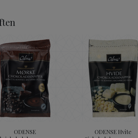
ften
00 g
ODENSE Mørksjokoladeknapper 115 g
ODENSE Hv
ODENSE
ODENSE Hvite