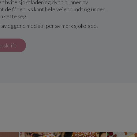
n hvite sjokoladen og dypp bunnen av
at de får en lys kant hele veien rundt og under.
n sette seg.
 av eggene med striper av mørk sjokolade.
ppskrift
med lakrispulver
Hjemmelagde påskeegg med dad