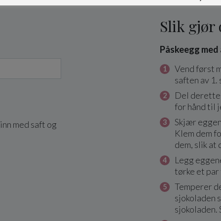
Slik gjør
Påskeegg med 
Vend først 
saften av 1.
Del deretter
for hånd til
Skjær eggene
inn med saft og
Klem dem for
dem, slik at
Legg eggene
tørke et par
Temperer de
sjokoladen s
sjokoladen. 