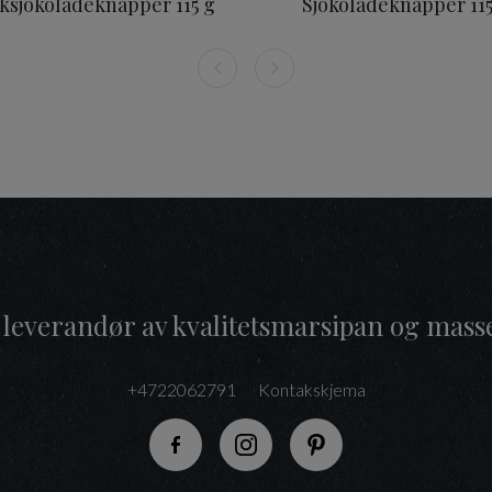
ksjokoladeknapper 115 g
Sjokoladeknapper 11
 leverandør av kvalitetsmarsipan og mass
+4722062791
Kontakskjema
Følg oss på Facebook
Følg oss på Instagram
Følg oss på Pinteres