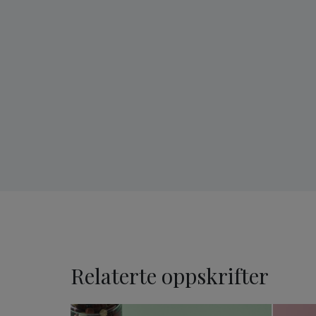
Relaterte oppskrifter
Påskeegg med nougat og S