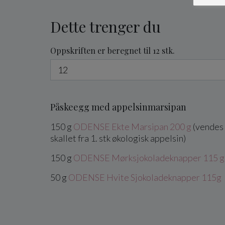
Dette trenger du
Oppskriften er beregnet til 12 stk.
Påskeegg med appelsinmarsipan
150
g
ODENSE Ekte Marsipan 200 g
(vendes 
skallet fra 1. stk økologisk appelsin)
150
g
ODENSE Mørksjokoladeknapper 115 g
50
g
ODENSE Hvite Sjokoladeknapper 115g