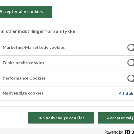
Accepter alle cookies
nistrer indstillinger for samtykke
 appelsinmarsip
Marketing/Målrettede cookies
Funktionelle cookies
ige påskeegg med appelsinmarsipan, dyppet i mø
e påskeegg, perfekte til påskekos eller som en 
Performance Cookies
Nødvendige cookies
Altid ak
Kun nødvendige cookies
Accepter valg