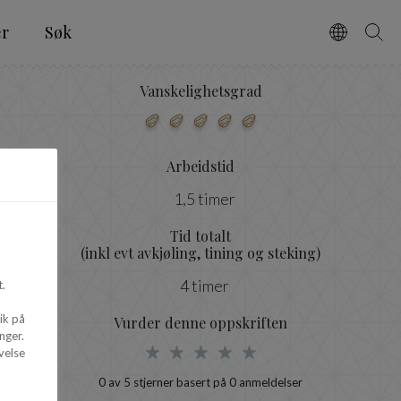
er
Søk
Vælg spro
Søg
Vanskelighetsgrad
Arbeidstid
1,5 timer
Tid totalt
(inkl evt avkjøling, tining og steking)
4 timer
.
ik på
Vurder denne oppskriften
nger.
velse
0
av 5 stjerner basert på
0
anmeldelser