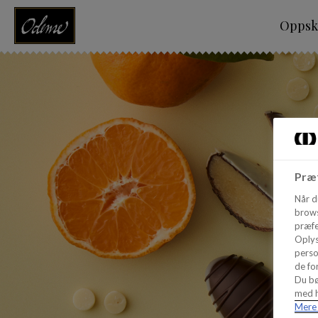
Oppskr
Præf
Når d
brows
præfe
Oplys
perso
de for
Du bø
med h
Mere 