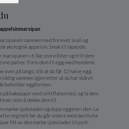
 du
appelsinmarsipan
marsipanen sammen med finrevet skall og
 stk økologisk appelsin. Smak til løpende.
 marsipanen i 6 like store biter og trill dem
 jevne pølser. Form dem til egg med hendene.
 over på langs, slik at du får 12 halve egg.
siktig sammen igjen etter at du har skåret
 de beholder eggformen.
 på bakepapir med snittflaten ned, og la dem
 timer uten å dekke dem til.
n mørke sjokoladen og dypp eggene i den. La
ette seg helt før du går videre med den hvite
Spar litt av den mørke sjokoladen til pynt.