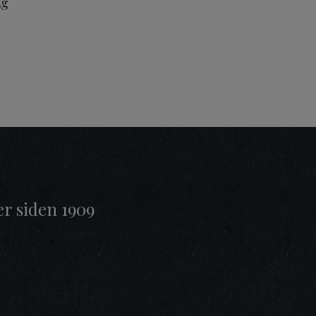
5g
er siden 1909
t