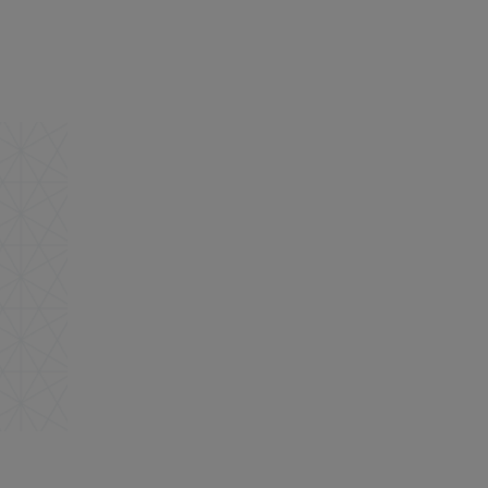
ite Sjokoladeknapper 115g