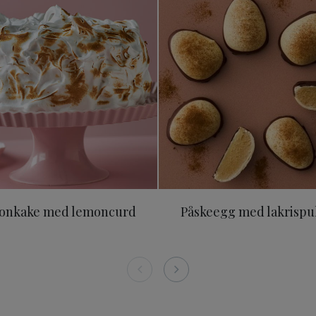
ronkake med lemoncurd
Påskeegg med lakrispu