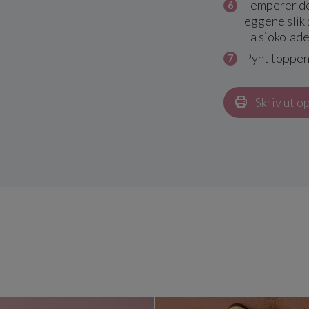
Temperer de
eggene slik 
La sjokolade
Pynt toppen
Skriv ut o
joko-Karamell
Sitronkake med lemoncurd
Påskeegg 