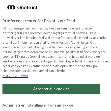
Menu
Vælg sprog
Søg
Præferencecenter for Privatlivets Fred
Oppskrifter
Når du besøger en hjemmeside, kan den gemme eller indhente
oplysninger fra din browser, hovedsagelig i form af cookies. Disse
oplysninger kan handle om dig, dine præferencer, din enhed og anvendes
ofte til at få hjemmesiden til at fungere korrekt. Oplysningerne
Om ODENSE
identificerer normalt ikke dig direkte, men de kan give dig en mere
personlig hjemmesideoplevelse. Du kan vælge ikke at tillade visse typer
cookies. Klik på de forskellige overskrifter for at finde ud af mere og
ændre i vores standardindstillinger. Du bør dog vide, at blokering af visse
Tips & Triks
typer cookies kan eventuelt påvirke din oplevelse med henblik på
hjemmesiden og de tjenester, vi kan tilbyde.
Mere information
Produkter
Accepter alle cookies
Søk
Administrer indstillinger for samtykke