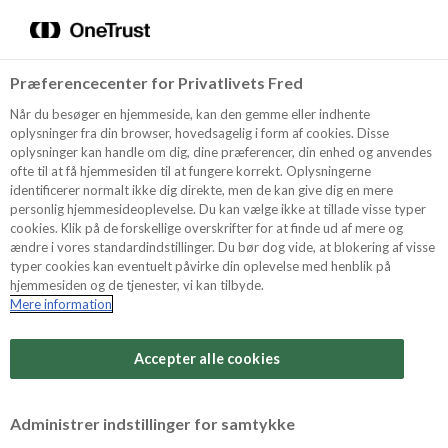
Menu
Vælg sprog
Søg
Præferencecenter for Privatlivets Fred
Oppskrifter
Når du besøger en hjemmeside, kan den gemme eller indhente
oplysninger fra din browser, hovedsagelig i form af cookies. Disse
oplysninger kan handle om dig, dine præferencer, din enhed og anvendes
ofte til at få hjemmesiden til at fungere korrekt. Oplysningerne
Om ODENSE
identificerer normalt ikke dig direkte, men de kan give dig en mere
personlig hjemmesideoplevelse. Du kan vælge ikke at tillade visse typer
cookies. Klik på de forskellige overskrifter for at finde ud af mere og
ændre i vores standardindstillinger. Du bør dog vide, at blokering af visse
Tips & Triks
typer cookies kan eventuelt påvirke din oplevelse med henblik på
hjemmesiden og de tjenester, vi kan tilbyde.
Mere information
Vanskelighetsgrad
Produkter
Arbeidstid
Accepter alle cookies
15 minutter
Søk
Vurder denne
Administrer indstillinger for samtykke
oppskriften
Tid totalt