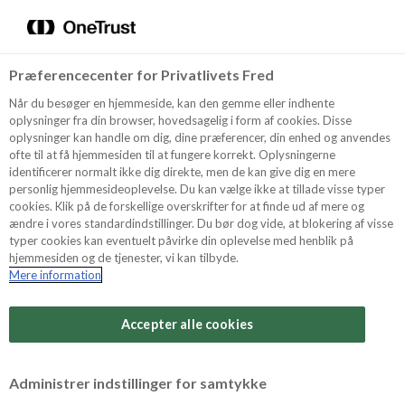
Menu
Vælg sprog
Søg
Præferencecenter for Privatlivets Fred
Oppskrifter
Når du besøger en hjemmeside, kan den gemme eller indhente
oplysninger fra din browser, hovedsagelig i form af cookies. Disse
oplysninger kan handle om dig, dine præferencer, din enhed og anvendes
ofte til at få hjemmesiden til at fungere korrekt. Oplysningerne
Om ODENSE
identificerer normalt ikke dig direkte, men de kan give dig en mere
personlig hjemmesideoplevelse. Du kan vælge ikke at tillade visse typer
cookies. Klik på de forskellige overskrifter for at finde ud af mere og
ændre i vores standardindstillinger. Du bør dog vide, at blokering af visse
Tips & Triks
typer cookies kan eventuelt påvirke din oplevelse med henblik på
hjemmesiden og de tjenester, vi kan tilbyde.
Mere information
Vanskelighetsgrad
Produkter
Arbeidstid
Accepter alle cookies
25 minutter
Søk
Vurder denne
Administrer indstillinger for samtykke
oppskriften
Tid totalt