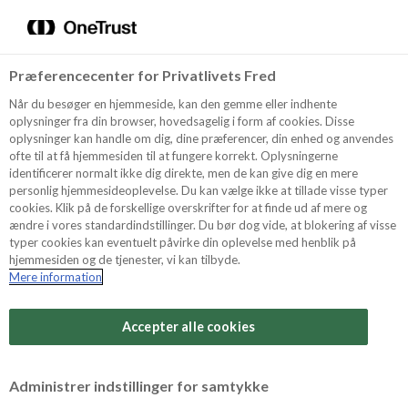
Menu
Vælg sprog
Søg
Præferencecenter for Privatlivets Fred
Oppskrifter
Når du besøger en hjemmeside, kan den gemme eller indhente
oplysninger fra din browser, hovedsagelig i form af cookies. Disse
oplysninger kan handle om dig, dine præferencer, din enhed og anvendes
ofte til at få hjemmesiden til at fungere korrekt. Oplysningerne
Om ODENSE
identificerer normalt ikke dig direkte, men de kan give dig en mere
personlig hjemmesideoplevelse. Du kan vælge ikke at tillade visse typer
cookies. Klik på de forskellige overskrifter for at finde ud af mere og
ændre i vores standardindstillinger. Du bør dog vide, at blokering af visse
Tips & Triks
typer cookies kan eventuelt påvirke din oplevelse med henblik på
hjemmesiden og de tjenester, vi kan tilbyde.
Mere information
Vanskelighetsgrad
Produkter
Arbeidstid
Accepter alle cookies
1,5 timer
Søk
Vurder denne
Administrer indstillinger for samtykke
oppskriften
Tid totalt