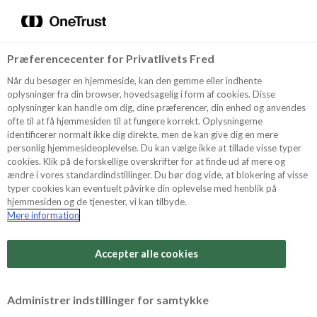
Menu
Vælg sprog
Søg
Præferencecenter for Privatlivets Fred
Oppskrifter
Når du besøger en hjemmeside, kan den gemme eller indhente
oplysninger fra din browser, hovedsagelig i form af cookies. Disse
oplysninger kan handle om dig, dine præferencer, din enhed og anvendes
ofte til at få hjemmesiden til at fungere korrekt. Oplysningerne
Om ODENSE
identificerer normalt ikke dig direkte, men de kan give dig en mere
personlig hjemmesideoplevelse. Du kan vælge ikke at tillade visse typer
cookies. Klik på de forskellige overskrifter for at finde ud af mere og
ændre i vores standardindstillinger. Du bør dog vide, at blokering af visse
Tips & Triks
typer cookies kan eventuelt påvirke din oplevelse med henblik på
hjemmesiden og de tjenester, vi kan tilbyde.
Mere information
Vanskelighetsgrad
Produkter
Arbeidstid
Accepter alle cookies
30 minutter
Søk
Vurder denne
Administrer indstillinger for samtykke
oppskriften
Tid totalt